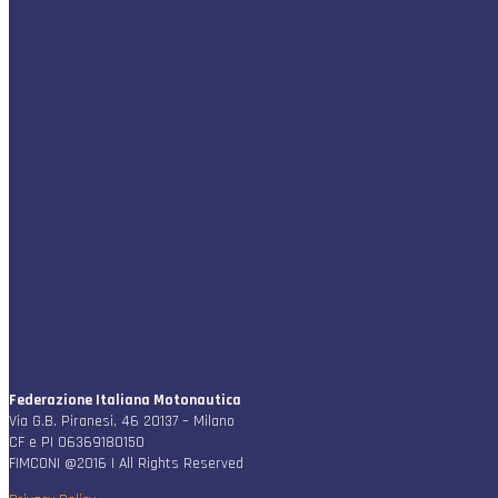
Federazione Italiana Motonautica
Via G.B. Piranesi, 46 20137 – Milano
CF e PI 06369180150
FIMCONI @2016 | All Rights Reserved