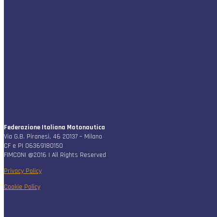
Federazione Italiana Motonautica
Via G.B. Piranesi, 46 20137 – Milano
CF e PI 06369180150
FIMCONI @2016 | All Rights Reserved
Privacy Policy
Cookie Policy