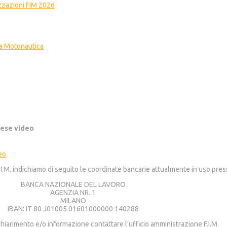
izzazioni FIM 2026
na Motonautica
prese video
deo
.I.M. indichiamo di seguito le coordinate bancarie attualmente in uso pres
BANCA NAZIONALE DEL LAVORO
AGENZIA NR. 1
MILANO
IBAN: IT 80 J01005 01601000000 140288
 chiarimento e/o informazione contattare l’ufficio amministrazione F.I.M.