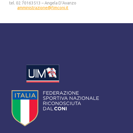
tel. 02 70163513 – Angela D’Avanzo
amministrazione@fimconi.it