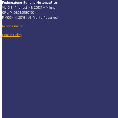
Federazione Italiana Motonautica
Via G.B. Piranesi, 46 20137 – Milano
CF e PI 06369180150
FIMCONI @2016 | All Rights Reserved
Privacy Policy
Cookie Policy