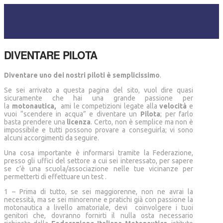
DIVENTARE PILOTA
Diventare uno dei nostri piloti è semplicissimo
.
Se sei arrivato a questa pagina del sito, vuol dire quasi
sicuramente che hai una grande passione per
la
motonautica,
ami le competizioni legate alla
velocità
e
vuoi “scendere in acqua” e diventare un
Pilota
; per farlo
basta prendere una
licenza
. Certo, non è semplice ma non è
impossibile e tutti possono provare a conseguirla; vi sono
alcuni accorgimenti da seguire.
Una cosa importante è informarsi tramite la Federazione,
presso gli uffici del settore a cui sei interessato, per sapere
se c’è una scuola/associazione nelle tue vicinanze per
permetterti di effettuare un test .
1 – Prima di tutto, se sei maggiorenne, non ne avrai la
necessità, ma se sei minorenne e pratichi già con passione la
motonautica a livello amatoriale, devi coinvolgere i tuoi
genitori che, dovranno fornirti il nulla osta necessario