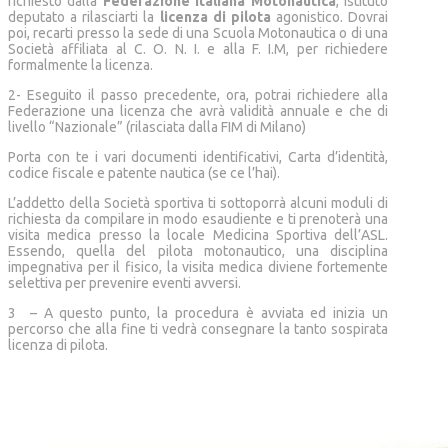
richiesto dalla
Federazione Italiana Motonautica
, istituto
deputato a rilasciarti la
licenza di pilota
agonistico. Dovrai
poi, recarti presso la sede di una Scuola Motonautica o di una
Società affiliata al C. O. N. I. e alla F. I.M, per richiedere
formalmente la licenza.
2- Eseguito il passo precedente, ora, potrai richiedere alla
Federazione una licenza che avrà validità annuale e che di
livello “Nazionale” (rilasciata dalla FIM di Milano)
Porta con te i vari documenti identificativi, Carta d’identità,
codice fiscale e patente nautica (se ce l’hai).
L’addetto della Società sportiva ti sottoporrà alcuni moduli di
richiesta da compilare in modo esaudiente e ti prenoterà una
visita medica presso la locale Medicina Sportiva dell’ASL.
Essendo, quella del pilota motonautico, una disciplina
impegnativa per il fisico, la visita medica diviene fortemente
selettiva per prevenire eventi avversi.
3 – A questo punto, la procedura è avviata ed inizia un
percorso che alla fine ti vedrà consegnare la tanto sospirata
licenza di pilota.