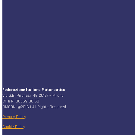
Federazione Italiana Motonautica
Via G.B. Piranesi, 46 20137 – Milano
CF e PI 06369180150
FIMCONI @2016 | All Rights Reserved
Privacy Policy
Cookie Policy