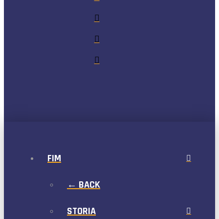
FIM
← BACK
STORIA