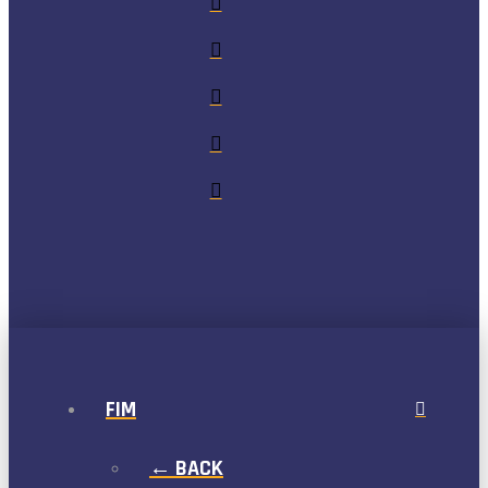
FIM
← BACK