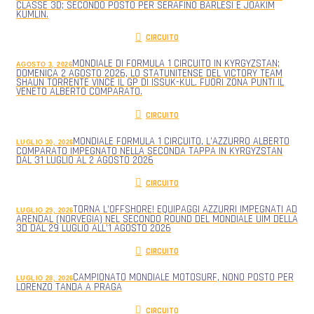
CLASSE 3D; SECONDO POSTO PER SERAFINO BARLESI E JOAKIM
KUMLIN.
CIRCUITO
MONDIALE DI FORMULA 1 CIRCUITO IN KYRGYZSTAN;
AGOSTO 3, 2026
DOMENICA 2 AGOSTO 2026, LO STATUNITENSE DEL VICTORY TEAM
SHAUN TORRENTE VINCE IL GP DI ISSUK-KUL. FUORI ZONA PUNTI IL
VENETO ALBERTO COMPARATO.
CIRCUITO
MONDIALE FORMULA 1 CIRCUITO, L’AZZURRO ALBERTO
LUGLIO 30, 2026
COMPARATO IMPEGNATO NELLA SECONDA TAPPA IN KYRGYZSTAN
DAL 31 LUGLIO AL 2 AGOSTO 2026
CIRCUITO
TORNA L’OFFSHORE! EQUIPAGGI AZZURRI IMPEGNATI AD
LUGLIO 29, 2026
ARENDAL (NORVEGIA) NEL SECONDO ROUND DEL MONDIALE UIM DELLA
3D DAL 29 LUGLIO ALL’1 AGOSTO 2026
CIRCUITO
CAMPIONATO MONDIALE MOTOSURF, NONO POSTO PER
LUGLIO 28, 2026
LORENZO TANDA A PRAGA
CIRCUITO