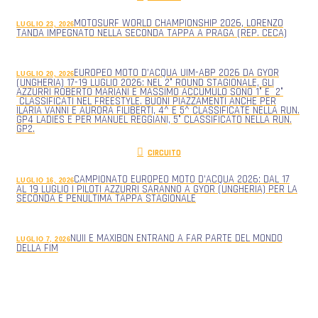
MOTOSURF WORLD CHAMPIONSHIP 2026, LORENZO
LUGLIO 23, 2026
TANDA IMPEGNATO NELLA SECONDA TAPPA A PRAGA (REP. CECA)
EUROPEO MOTO D’ACQUA UIM-ABP 2026 DA GYOR
LUGLIO 20, 2026
(UNGHERIA) 17-19 LUGLIO 2026: NEL 2° ROUND STAGIONALE, GLI
AZZURRI ROBERTO MARIANI E MASSIMO ACCUMULO SONO 1° E 2°
CLASSIFICATI NEL FREESTYLE. BUONI PIAZZAMENTI ANCHE PER
ILARIA VANNI E AURORA FILIBERTI, 4^ E 5^ CLASSIFICATE NELLA RUN.
GP4 LADIES E PER MANUEL REGGIANI, 5° CLASSIFICATO NELLA RUN.
GP2.
CIRCUITO
CAMPIONATO EUROPEO MOTO D’ACQUA 2026: DAL 17
LUGLIO 16, 2026
AL 19 LUGLIO I PILOTI AZZURRI SARANNO A GYOR (UNGHERIA) PER LA
SECONDA E PENULTIMA TAPPA STAGIONALE
NUII E MAXIBON ENTRANO A FAR PARTE DEL MONDO
LUGLIO 7, 2026
DELLA FIM