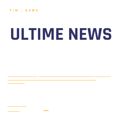
FIM - NEWS
ULTIME NEWS
MOTONAUTICA CIRCUITO, DAL 7 AL
AGOSTO 5, 2026
9 AGOSTO 2026 TORNA IL WATERFESTIVAL AL LAGO DI
VIVERONE!
LEGGI LA
NEWS