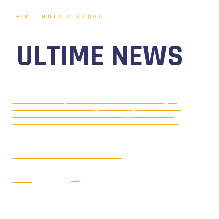
FIM - MOTO D’ACQUA
ULTIME NEWS
EUROPEO MOTO D’ACQUA
LUGLIO 20, 2026
UIM-ABP 2026 DA GYOR (UNGHERIA) 17-19 LUGLIO
2026: NEL 2° ROUND STAGIONALE, GLI AZZURRI
ROBERTO MARIANI E MASSIMO ACCUMULO SONO
1° E 2° CLASSIFICATI NEL FREESTYLE. BUONI
PIAZZAMENTI ANCHE PER ILARIA VANNI E
AURORA FILIBERTI, 4^ E 5^ CLASSIFICATE NELLA
RUN. GP4 LADIES E PER MANUEL REGGIANI, 5°
CLASSIFICATO NELLA RUN. GP2.
LEGGI LA
NEWS