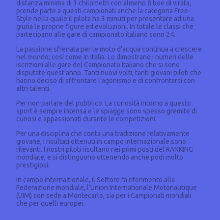
distanza minima di 3 chilometri con almeno 8 boe di virata;
prende parte a questi campionati anche la categoria Free-
Style nella quale il pilota ha 3 minuti per presentare ad una
giuria le proprie figure ed evoluzioni. In totale le classi che
partecipano alle gare di campionato italiano sono 24.
La passione sfrenata per le moto d’acqua continua a crescere
nel mondo; così come in Italia. Lo dimostrano i numeri delle
iscrizioni alle gare del Campionato Italiano che si sono
disputate quest’anno. Tanti nuovi volti, tanti giovani piloti che
hanno deciso di affrontare l’agonismo e di confrontarsi con
altri talenti.
Per non parlare del pubblico. La curiosità intorno a questo
sport è sempre intensa e le spiagge sono spesso gremite di
curiosi e appassionati durante le competizioni.
Per una disciplina che conta una tradizione relativamente
giovane, i risultati ottenuti in campo internazionale sono
rilevanti. I nostri piloti risultano nei primi posti del RANKING
mondiale, e si distinguono ottenendo anche podi molto
prestigiosi.
In campo internazionale, il Settore fa riferimento alla
Federazione mondiale, l’Union Internationale Motonautique
(UIM) con sede a Montecarlo, sia per i Campionati mondiali
che per quelli europei.