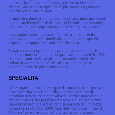
guidare e la conduzione richiede, oltre ad un fisico ben
allenato, anche tanto equilibrio; le più potenti raggiungono
velocità oltre i 100 km. orari.
Le moto Runabout si guidano da seduti, sono moto più potenti
e grandi (nell’uso diportistico sono utilizzabili da 2 persone)
rispetto alle Ski e raggiungono velocità fino a 145 km orari.
Le categorie sono suddivise in “classi” a seconda della
motorizzazione e delle modifiche, consentite da specifici
regolamenti, apportate al motore e alla moto.
Esistono classi propedeutiche per neo-piloti, nelle quali si
utilizzano moto di serie prive di qualsiasi tipo di modifica (F3);
ci sono poi moto nelle quali sono consentite modifiche
limitate (F2) e moto modificate ad alto livello (F1) che
risultano essere le più potenti e veloci.
SPECIALITA’
La FIM, ogni anno, organizza gare di campionato italiano su più
prove, principalmente in località marittime, nelle quali
prendono parte tutte le specialità del settore moto d’acqua
che si differenziano per il tipo di gara alla quale si è iscritti:
“gare di circuito” che si disputano su percorsi di lunghezza
compresa fra i 1000 e i 2000 metri delimitati da un minimo di
12 boe e “gare di endurance” che si articolano su una