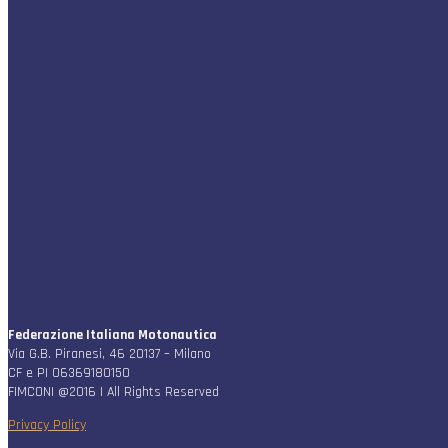
Federazione Italiana Motonautica
Via G.B. Piranesi, 46 20137 – Milano
CF e PI 06369180150
FIMCONI @2016 | All Rights Reserved
Privacy Policy