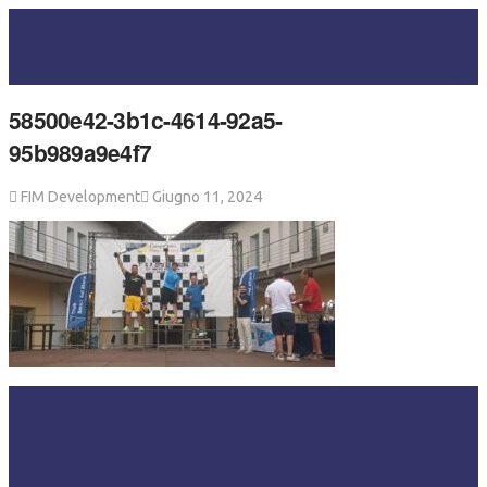
58500e42-3b1c-4614-92a5-
95b989a9e4f7
FIM Development
Giugno 11, 2024