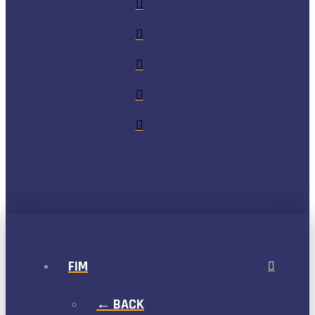
FIM
← BACK