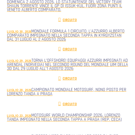
DOMENICA 2 AGOSTO 2026, LO STATUNITENSE DEL VICTORY TEAM
SHAUN TORRENTE VINCE IL GP DI ISSUK-KUL. FUORI ZONA PUNTI IL
VENETO ALBERTO COMPARATO.
CIRCUITO
MONDIALE FORMULA 1 CIRCUITO, L’AZZURRO ALBERTO
LUGLIO 30, 2026
COMPARATO IMPEGNATO NELLA SECONDA TAPPA IN KYRGYZSTAN
DAL 31 LUGLIO AL 2 AGOSTO 2026
CIRCUITO
TORNA L’OFFSHORE! EQUIPAGGI AZZURRI IMPEGNATI AD
LUGLIO 29, 2026
ARENDAL (NORVEGIA) NEL SECONDO ROUND DEL MONDIALE UIM DELLA
3D DAL 29 LUGLIO ALL’1 AGOSTO 2026
CIRCUITO
CAMPIONATO MONDIALE MOTOSURF, NONO POSTO PER
LUGLIO 28, 2026
LORENZO TANDA A PRAGA
CIRCUITO
MOTOSURF WORLD CHAMPIONSHIP 2026, LORENZO
LUGLIO 23, 2026
TANDA IMPEGNATO NELLA SECONDA TAPPA A PRAGA (REP. CECA)