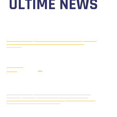
ULTIME NEWS
MOTONAUTICA CIRCUITO, DAL 7 AL
AGOSTO 5, 2026
9 AGOSTO 2026 TORNA IL WATERFESTIVAL AL LAGO DI
VIVERONE!
LEGGI LA
NEWS
MONDIALE OFFSHORE 2026: AD
AGOSTO 3, 2026
ARENDAL (NORVEGIA) FRANCOIS PINELLI E SAUL BUBACCO
VINCONO LE DUE GARE DELLA CLASSE 3D; SECONDO POSTO PER
SERAFINO BARLESI E JOAKIM KUMLIN.