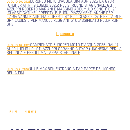
EUROPEO MOTO D’ACQUA UIM-ABP 2026 DA GYOR
LUGLIO 20, 2026
(UNGHERIA) 17-19 LUGLIO 2026: NEL 2° ROUND STAGIONALE, GLI
AZZURRI ROBERTO MARIANI E MASSIMO ACCUMULO SONO 1° E 2°
CLASSIFICATI NEL FREESTYLE. BUONI PIAZZAMENTI ANCHE PER
ILARIA VANNI E AURORA FILIBERTI, 4^ E 5^ CLASSIFICATE NELLA RUN.
GP4 LADIES E PER MANUEL REGGIANI, 5° CLASSIFICATO NELLA RUN.
GP2.
CIRCUITO
CAMPIONATO EUROPEO MOTO D’ACQUA 2026: DAL 17
LUGLIO 16, 2026
AL 19 LUGLIO I PILOTI AZZURRI SARANNO A GYOR (UNGHERIA) PER LA
SECONDA E PENULTIMA TAPPA STAGIONALE
NUII E MAXIBON ENTRANO A FAR PARTE DEL MONDO
LUGLIO 7, 2026
DELLA FIM
FIM - NEWS