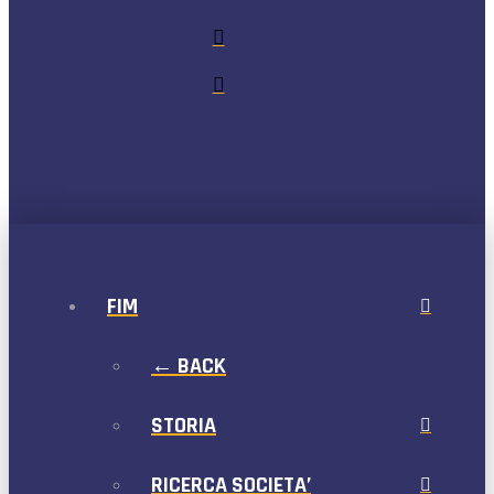
FIM
← BACK
STORIA
RICERCA SOCIETA’