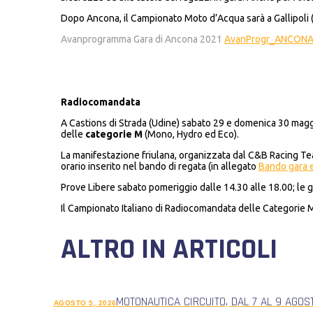
Dopo Ancona, il Campionato Moto d’Acqua sarà a Gallipoli (LE
Avanprogramma Gara di Ancona 2021
AvanProgr_ANCON
Radiocomandata
A Castions di Strada (Udine) sabato 29 e domenica 30 maggi
delle
categorie M
(Mono, Hydro ed Eco).
La manifestazione friulana, organizzata dal C&B Racing Team
orario inserito nel bando di regata (in allegato
Bando gara e
Prove Libere sabato pomeriggio dalle 14.30 alle 18.00; le g
Il Campionato Italiano di Radiocomandata delle Categorie M
ALTRO IN ARTICOLI
MOTONAUTICA CIRCUITO, DAL 7 AL 9 AGOS
AGOSTO 5, 2026