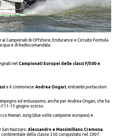
ltre ai Campionati di Offshore, Endurance e Circuito Formula
 d’acqua e di Radiocomandata.
egnati nel
Campionati Europei delle classi F/500 e
ssi
e il cremonese
Andrea Ongari
, entrambi portacolori
ande impegno ed entusiasmo, anche per Andrea Ongari, che ha
) l’11-13 giugno scorso.
lovacco Marian Jung (due volte campione europeo) e
AMD San Nazzaro:
Alessandro e Massimiliano Cremona
.
tolo continentale della classe 250 conquistato nel 2007.