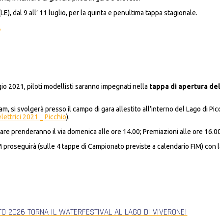
), dal 9 all’ 11 luglio, per la quinta e penultima tappa stagionale.
A
o 2021, piloti modellisti saranno impegnati nella
tappa di apertura de
, si svolgerà presso il campo di gara allestito all’interno del Lago di P
lettrici 2021 _ Picchio
).
are prenderanno il via domenica alle ore 14.00; Premiazioni alle ore 16.00
 proseguirà (sulle 4 tappe di Campionato previste a calendario FIM) con l
TO 2026 TORNA IL WATERFESTIVAL AL LAGO DI VIVERONE!