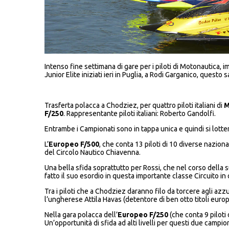
Intenso fine settimana di gare per i piloti di Motonautica, 
Junior Elite iniziati ieri in Puglia, a Rodi Garganico, quest
Trasferta polacca a Chodziez, per quattro piloti italiani di
M
F/250
. Rappresentante piloti italiani: Roberto Gandolfi.
Entrambe i Campionati sono in tappa unica e quindi si lotter
L’
Europeo F/500
, che conta 13 piloti di 10 diverse nazional
del Circolo Nautico Chiavenna.
Una bella sfida soprattutto per Rossi, che nel corso della
fatto il suo esordio in questa importante classe Circuito i
Tra i piloti che a Chodziez daranno filo da torcere agli az
l’ungherese Attila Havas (detentore di ben otto titoli europ
Nella gara polacca dell’
Europeo F/250
(che conta 9 piloti
Un’opportunità di sfida ad alti livelli per questi due campio