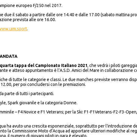
o campione europeo F/250 nel 2017.
 due il sabato a partire dalle ore 14.40 e dalle 17.00 (sabato mattina pr
azione prevista alle ore 16.00.
www.uim.sport
.
MANDATA
q
uarta tappa del Campionato Italiano 2021
, che vedrà i piloti gareg
tante e atteso appuntamento è l’A.S.D. Amici del Mare in collaborazione c
iche di tutte le categorie e classi. Le due manches previste verranno disp
12.00, per poi concludersi con le premiazioni.
a parte di tutti i partecipanti.
yle, Spark giovanile e la categoria Donne.
minile – F4 Novice e F1 Veterans; per la Ski: F1-F1Veterans-F2-F3-Open, p
d’acqua ha avuto una crescita esponenziale, soprattutto per l’introduzione d
into la Commissione Moto d’Acqua ad apportare ulteriori modifiche al reg
a, il numero di giovani piloti in gara è elevato.