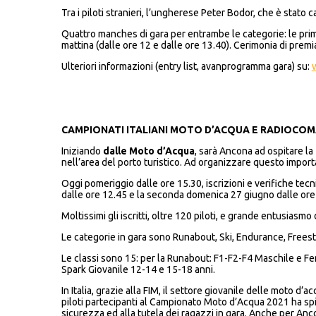
Tra i piloti stranieri, l’ungherese Peter Bodor, che è stat
Quattro manches di gara per entrambe le categorie: le prime
mattina (dalle ore 12 e dalle ore 13.40). Cerimonia di premi
Ulteriori informazioni (entry list, avanprogramma gara) su:
CAMPIONATI ITALIANI MOTO D’ACQUA E RADIOCO
Iniziando
dalle Moto
d’Acqua
, sarà Ancona ad ospitare la
nell’area del porto turistico. Ad organizzare questo impor
Oggi pomeriggio dalle ore 15.30, iscrizioni e verifiche tecn
dalle ore 12.45 e la seconda domenica 27 giugno dalle ore 
Moltissimi gli iscritti, oltre 120 piloti, e grande entusiasmo d
Le categorie in gara sono Runabout, Ski, Endurance, Freest
Le classi sono 15: per la Runabout: F1-F2-F4 Maschile e Fem
Spark Giovanile 12-14 e 15-18 anni.
In Italia, grazie alla FIM, il settore giovanile delle moto 
piloti partecipanti al Campionato Moto d’Acqua 2021 ha sp
sicurezza ed alla tutela dei ragazzi in gara. Anche per Ancon