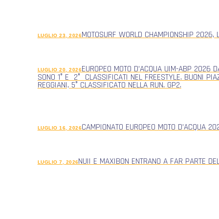
MOTOSURF WORLD CHAMPIONSHIP 2026, L
LUGLIO 23, 2026
EUROPEO MOTO D’ACQUA UIM-ABP 2026 DA
LUGLIO 20, 2026
SONO 1° E 2° CLASSIFICATI NEL FREESTYLE. BUONI PIA
REGGIANI, 5° CLASSIFICATO NELLA RUN. GP2.
CAMPIONATO EUROPEO MOTO D’ACQUA 2026
LUGLIO 16, 2026
NUII E MAXIBON ENTRANO A FAR PARTE DE
LUGLIO 7, 2026