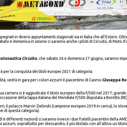
impegnati in diversi appuntamenti stagionali sia in Italia che all’Estero. O
o sabato e domenica in azione ci saranno anche i piloti di Circuito, di Moto
otonautica Circuito
, che sabato 26 e domenica 27 giugno, saranno imp
à per la conquista dei titoli europei 2021 di categoria.
ità, vedrà in gara per i colori azzurri
il piacentino di Caorso
Giuseppe Ro
 sua carriera si è aggiudicato il titolo europeo della F/500 nel 2017; gr
n occasione della tappa italiana del Mondiale F/500 disputata a Boretto (RE
zurri, il polacco Marcin Zielinski (campione europeo 2019 in carica), lo s
ei di questa categoria).
 di 6 differenti nazioni) ci saranno invece i due fratelli piacentini della 
ni azzurri, soprattutto per Alessandro, il più titolato con all’attivo un ti