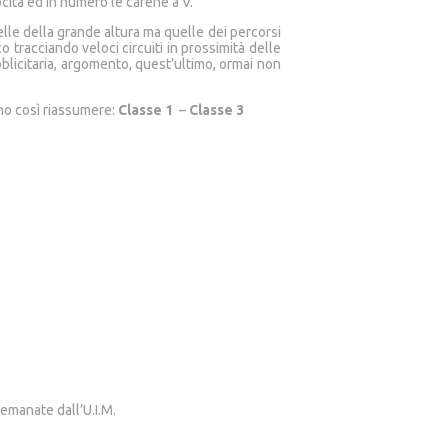
ocità ed in numero le carene a V.
elle della grande altura ma quelle dei percorsi
 tracciando veloci circuiti in prossimità delle
bblicitaria, argomento, quest’ultimo, ormai non
amo così riassumere:
Classe 1
–
Classe 3
emanate dall’U.I.M.