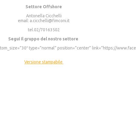
Settore Offshore
Antonella Cicchelli
email: a.cicchelli@fimconi.it
tel.02/70163502
Segui il gruppo del nostro settore
custom_size=”30″ type=”normal” position=”center” link=”https://www.
Versione stampabile