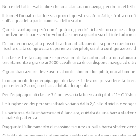
Non è del tutto esatto dire che un catamarano naviga, perché, in effett
Il tunnel formato dai due scarponi di questo scafo, infatti, sfrutta un
sull’acqua della parte immersa dello scafo.
Questo vantaggio però non è gratuito, perché richiede una perizia di guid
condizione di mare-vento-velocità, si pensi quanto sia difficile farlo i
Di conseguenza, alla possibilità di un ribaltamento si pone rimedio con un
fisiche e alla comprovata esperienza dei piloti, sia alla configurazione 
La classe 1 è la maggiore espressione della motonautica: un catamarano 
orientamento e grazie ai 2000 cavalli circa di cui dispone, naviga ad olt
Ogni imbarcazione deve avere a bordo almeno due piloti, uno al timone e
I componenti di un equipaggio di classe 1 devono possedere la licenza
precedenti 2 anni) con barca dotata di capsula.
Per l’equipaggio di classe 3 è necessaria la licenza di pilota “2^ Offsho
Le lunghezze dei percorsi attuali variano dalla 2,8 alle 4 miglia e vengo
La partenza delle imbarcazioni è lanciata, guidata da una barca starter 
canale di partenza.
Raggiunto l’allineamento di massima sicurezza, sulla barca starter viene