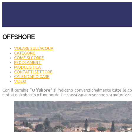
OFFSHORE
VOLARE SULL'ACQUA
CATEGORIE
COME SI CORRE
REGOLAMENTI
MODULISTICA
CONTATTI SETTORE
CALENDARIO GARE
VIDEO
Con il termine “
Offshore
” si indicano convenzionalmente tutte le 
motori entrobordo o fuoribordo. Le classi variano secondo la motorizza