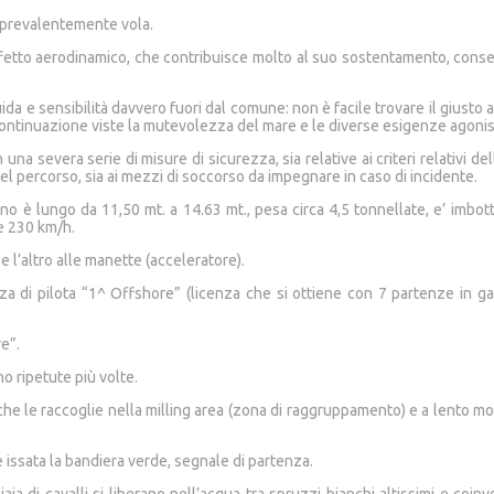
i prevalentemente vola.
 effetto aerodinamico, che contribuisce molto al suo sostentamento, conse
a e sensibilità davvero fuori dal comune: non è facile trovare il giusto a
n continuazione viste la mutevolezza del mare e le diverse esigenze agonis
a severa serie di misure di sicurezza, sia relative ai criteri relativi dell
del percorso, sia ai mezzi di soccorso da impegnare in caso di incidente.
è lungo da 11,50 mt. a 14.63 mt., pesa circa 4,5 tonnellate, e’ imbottit
re 230 km/h.
 l’altro alle manette (acceleratore).
 di pilota “1^ Offshore” (licenza che si ottiene con 7 partenze in gar
re”.
no ripetute più volte.
che le raccoglie nella milling area (zona di raggruppamento) e a lento mot
 issata la bandiera verde, segnale di partenza.