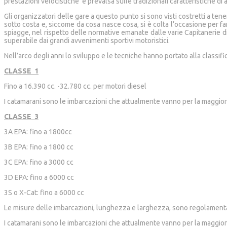
prestazioni velocistiche è prevalsa sulle tradizionali caratteristiche di
Gli organizzatori delle gare a questo punto si sono visti costretti a te
sotto costa e, siccome da cosa nasce cosa, si è colta l’occasione per far
spiagge, nel rispetto delle normative emanate dalle varie Capitanerie di
superabile dai grandi avvenimenti sportivi motoristici.
Nell’arco degli anni lo sviluppo e le tecniche hanno portato alla classif
CLASSE 1
Fino a 16.390 cc. -32.780 cc. per motori diesel
I catamarani sono le imbarcazioni che attualmente vanno per la maggior
CLASSE 3
3A EPA: fino a 1800cc
3B EPA: fino a 1800 cc
3C EPA: fino a 3000 cc
3D EPA: fino a 6000 cc
3S o X-Cat: fino a 6000 cc
Le misure delle imbarcazioni, lunghezza e larghezza, sono regolamentate
I catamarani sono le imbarcazioni che attualmente vanno per la maggior