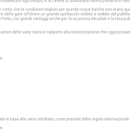
 affidabilità in ogni tempo, e le carene a catamarano hanno prevalso in vel
ner conto che le condizioni migliori per queste nuove barche non erano qu
e delle gare offshore un grande spettacolo visibile e vivibile dal pubblico
 Porto, con grandi vantaggi anche per la sicurezza dei piloti e la resa pu
icazioni delle varie classi in rapporto alla motorizzazione che oggi possi
e.
 in base alle varie cilindrate, come previste dalle regole internazionali 
e.