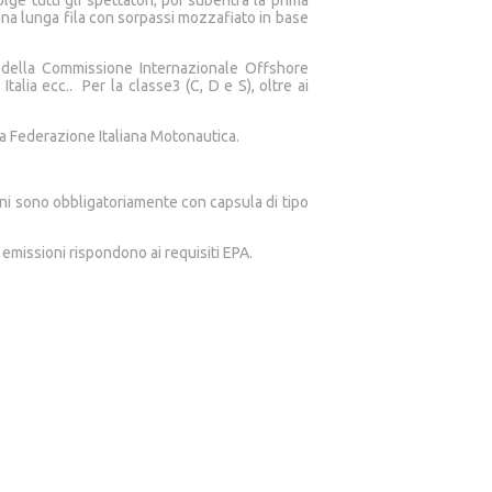
ge tutti gli spettatori; poi subentra la prima
a una lunga fila con sorpassi mozzafiato in base
e della Commissione Internazionale Offshore
alia ecc.. Per la classe3 (C, D e S), oltre ai
lla Federazione Italiana Motonautica.
ioni sono obbligatoriamente con capsula di tipo
missioni rispondono ai requisiti EPA.