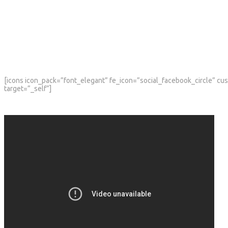
[icons icon_pack=”font_elegant” fe_icon=”social_facebook_circle” 
target=”_self”]