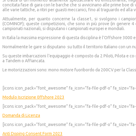
Si tratta di un momento altamente spettacolare ed emozionante, migliaia
concitata fase di gara con le barche che si avvicinano alle prime boe di v
alle varie tattiche, a ritiri per guasti meccanici, fino al traguardo ed alla vi
Attualmente, per quanto concerne la classe1, si svolgono i campion
(COMINOF); queste competizioni, che sono in più prove (in genere 4 o 5)
campionati nazionali, si disputano i campionati europei e mondiali.
In Italia la massima espressione di questa disciplina è l’Offshore 3000 
Normalmente le gare si disputano su tutto il territorio Italiano con un n
Su queste imbarcazioni l’equipaggio è composto da 2 Piloti, Pilota e co-p
a Tandem o Affiancata.
Le motorizzazioni sono: mono motore fuoribordo da 200CV per la Classe 
[icons icon_pack=”font_awesome” fa_icon=”fa-file-pdf-o” fa_size=”fa-
Modulo Iscrizione 0ffshore 2023
[icons icon_pack=”font_awesome” fa_icon=”fa-file-pdf-o” fa_size=”fa-
Domanda di Licenza
[icons icon_pack=”font_awesome” fa_icon=”fa-file-pdf-o” fa_size=”fa-
Anti Doping Consent Form 2023