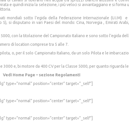
 di cavalli si liberano nell’acqua tra spruzzi bianchi altissimi e coinvol
irata e quindi inizia la selezione, i più veloci si avvantaggiano e si form
ttoria.
ati mondiali sotto l’egida della Federazione Internazionale (U.I.M) 
, si disputano in vari Paesi del mondo: Cina, Norvegia , Emirati Arabi, It
e 5000, con la titolazione del Campionato Italiano e sono sotto l’egida de
umero di location comprese tra 5 alle 7.
ilota, o, per il solo Campionato Italiano, da un solo Pilota e le imbarcaz
3000 e, bi motore da 400 CV per la Classe 5000, per quanto riguarda le e
Vedi Home Page – sezione Regolamenti
lg” type=”normal” position=”center” target=”_self”]
lg” type=”normal” position=”center” target=”_self”]
lg” type=”normal” position=”center” target=”_self”]