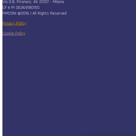
Via G.B. Piranesi, 46 20137 – Milano
CF e PI 06369180150
FIMCONI @2016 | All Rights Reserved
Privacy Policy
Cookie Policy