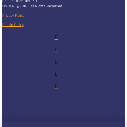
CF e PI 06369180150
FIMCONI @2016 | All Rights Reserved
Privacy Policy
Cookie Policy