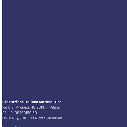
Federazione Italiana Motonautica
Via G.B. Piranesi, 46 20137 – Milano
CF e PI 06369180150
FIMCONI @2016 | All Rights Reserved