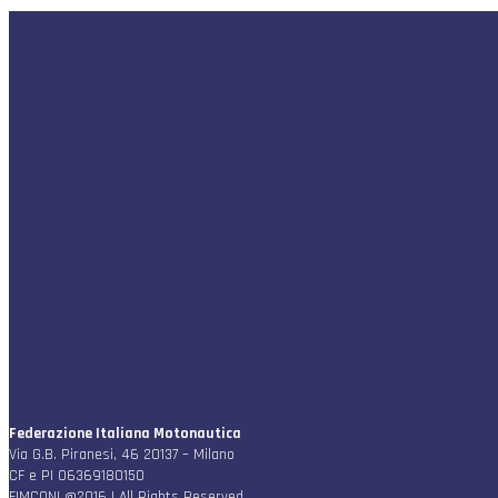
Federazione Italiana Motonautica
Via G.B. Piranesi, 46 20137 – Milano
CF e PI 06369180150
FIMCONI @2016 | All Rights Reserved