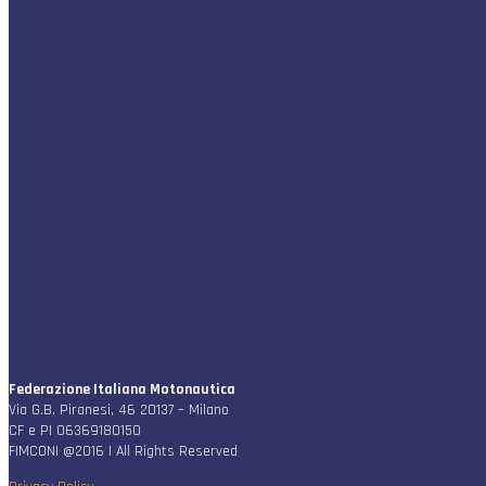
Federazione Italiana Motonautica
Via G.B. Piranesi, 46 20137 – Milano
CF e PI 06369180150
FIMCONI @2016 | All Rights Reserved