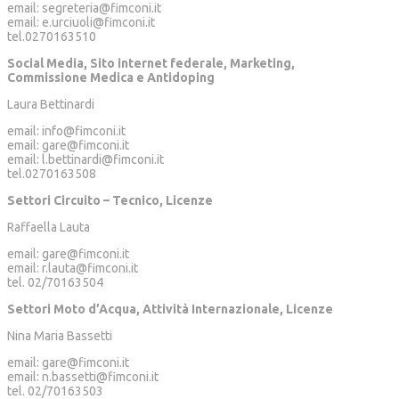
email: segreteria@fimconi.it
email: e.urciuoli@fimconi.it
tel.0270163510
Social Media, Sito internet federale, Marketing,
Commissione Medica e Antidoping
Laura Bettinardi
email: info@fimconi.it
email: gare@fimconi.it
email: l.bettinardi@fimconi.it
tel.0270163508
Settori Circuito – Tecnico, Licenze
Raffaella Lauta
email: gare@fimconi.it
email: r.lauta@fimconi.it
tel. 02/70163504
Settori Moto d’Acqua, Attività Internazionale, Licenze
Nina Maria Bassetti
email: gare@fimconi.it
email: n.bassetti@fimconi.it
tel. 02/70163503