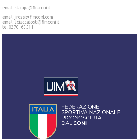
email: stampa@fimconi.it
email: j.rossi@fimconi.com
email: l.ciuccatosti@fimconi.it
tel.0270163511