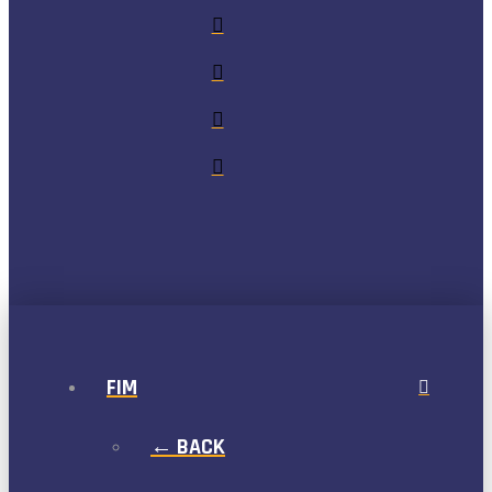
FIM
← BACK