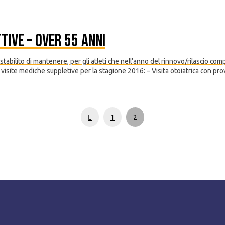
tive – Over 55 anni
lito di mantenere, per gli atleti che nell’anno del rinnovo/rilascio compian
visite mediche suppletive per la stagione 2016: – Visita otoiatrica con prov
Prev
1
2