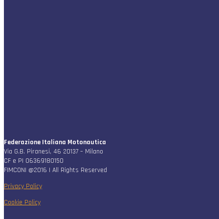
Federazione Italiana Motonautica
Via G.B. Piranesi, 46 20137 – Milano
CF e PI 06369180150
FIMCONI @2016 | All Rights Reserved
Privacy Policy
Cookie Policy