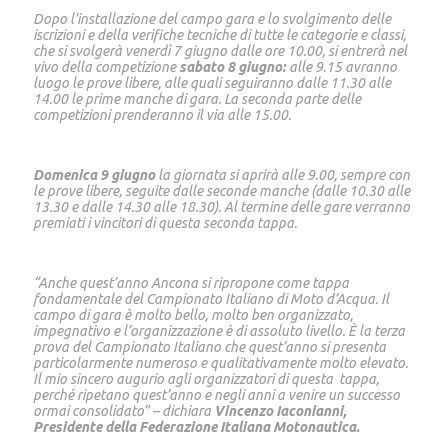
Dopo l’installazione del campo gara e lo svolgimento delle
iscrizioni e della verifiche tecniche di tutte le categorie e classi,
che si svolgerà venerdì 7 giugno dalle ore 10.00, si entrerà nel
vivo della competizione
sabato
8
giugno:
alle 9.15 avranno
luogo le prove libere, alle quali seguiranno dalle 11.30 alle
14.00 le prime manche di gara. La seconda parte delle
competizioni prenderanno il via alle 15.00.
Domenica
9
giugno
la giornata si aprirà alle 9.00, sempre con
le prove libere, seguite dalle seconde manche (dalle 10.30 alle
13.30 e dalle 14.30 alle 18.30). Al termine delle gare verranno
premiati i vincitori di questa seconda tappa.
“Anche quest’anno Ancona si ripropone come tappa
fondamentale del Campionato Italiano di Moto d’Acqua. Il
campo di gara è molto bello, molto ben organizzato,
impegnativo e l’organizzazione è di assoluto livello. È la terza
prova del Campionato Italiano che quest’anno si presenta
particolarmente numeroso e qualitativamente molto elevato.
Il mio sincero augurio agli organizzatori di questa tappa,
perché ripetano quest’anno e negli anni a venire un successo
ormai consolidato” – dichiara
Vincenzo Iaconianni,
Presidente della Federazione Italiana Motonautica.