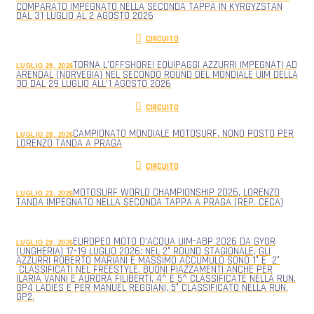
COMPARATO IMPEGNATO NELLA SECONDA TAPPA IN KYRGYZSTAN
DAL 31 LUGLIO AL 2 AGOSTO 2026
CIRCUITO
TORNA L’OFFSHORE! EQUIPAGGI AZZURRI IMPEGNATI AD
LUGLIO 29, 2026
ARENDAL (NORVEGIA) NEL SECONDO ROUND DEL MONDIALE UIM DELLA
3D DAL 29 LUGLIO ALL’1 AGOSTO 2026
CIRCUITO
CAMPIONATO MONDIALE MOTOSURF, NONO POSTO PER
LUGLIO 28, 2026
LORENZO TANDA A PRAGA
CIRCUITO
MOTOSURF WORLD CHAMPIONSHIP 2026, LORENZO
LUGLIO 23, 2026
TANDA IMPEGNATO NELLA SECONDA TAPPA A PRAGA (REP. CECA)
EUROPEO MOTO D’ACQUA UIM-ABP 2026 DA GYOR
LUGLIO 20, 2026
(UNGHERIA) 17-19 LUGLIO 2026: NEL 2° ROUND STAGIONALE, GLI
AZZURRI ROBERTO MARIANI E MASSIMO ACCUMULO SONO 1° E 2°
CLASSIFICATI NEL FREESTYLE. BUONI PIAZZAMENTI ANCHE PER
ILARIA VANNI E AURORA FILIBERTI, 4^ E 5^ CLASSIFICATE NELLA RUN.
GP4 LADIES E PER MANUEL REGGIANI, 5° CLASSIFICATO NELLA RUN.
GP2.