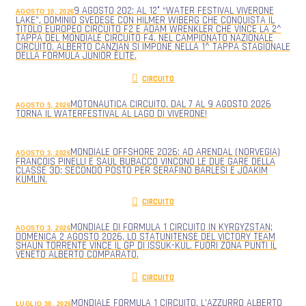
9 AGOSTO 202: AL 12° “WATER FESTIVAL VIVERONE
AGOSTO 10, 2026
LAKE”, DOMINIO SVEDESE CON HILMER WIBERG CHE CONQUISTA IL
TITOLO EUROPEO CIRCUITO F2 E ADAM WRENKLER CHE VINCE LA 2^
TAPPA DEL MONDIALE CIRCUITO F4. NEL CAMPIONATO NAZIONALE
CIRCUITO, ALBERTO CANZIAN SI IMPONE NELLA 1^ TAPPA STAGIONALE
DELLA FORMULA JUNIOR ÈLITE.
CIRCUITO
MOTONAUTICA CIRCUITO, DAL 7 AL 9 AGOSTO 2026
AGOSTO 5, 2026
TORNA IL WATERFESTIVAL AL LAGO DI VIVERONE!
MONDIALE OFFSHORE 2026: AD ARENDAL (NORVEGIA)
AGOSTO 3, 2026
FRANCOIS PINELLI E SAUL BUBACCO VINCONO LE DUE GARE DELLA
CLASSE 3D; SECONDO POSTO PER SERAFINO BARLESI E JOAKIM
KUMLIN.
CIRCUITO
MONDIALE DI FORMULA 1 CIRCUITO IN KYRGYZSTAN;
AGOSTO 3, 2026
DOMENICA 2 AGOSTO 2026, LO STATUNITENSE DEL VICTORY TEAM
SHAUN TORRENTE VINCE IL GP DI ISSUK-KUL. FUORI ZONA PUNTI IL
VENETO ALBERTO COMPARATO.
CIRCUITO
MONDIALE FORMULA 1 CIRCUITO, L’AZZURRO ALBERTO
LUGLIO 30, 2026