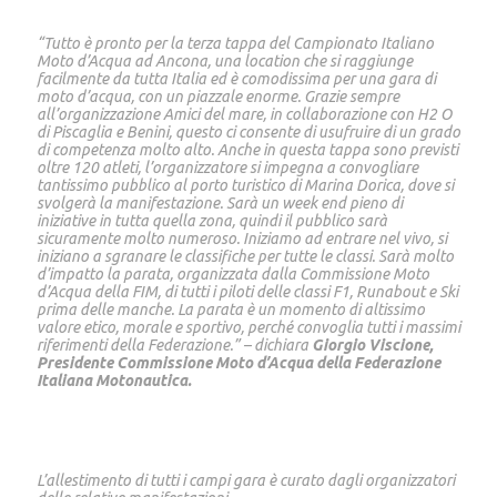
“Tutto è pronto per la terza tappa del Campionato Italiano
Moto d’Acqua ad Ancona, una location che si raggiunge
facilmente da tutta Italia ed è comodissima per una gara di
moto d’acqua, con un piazzale enorme. Grazie sempre
all’organizzazione Amici del mare, in collaborazione con H2 O
di Piscaglia e Benini, questo ci consente di usufruire di un grado
di competenza molto alto. Anche in questa tappa sono previsti
oltre 120 atleti, l’organizzatore si impegna a convogliare
tantissimo pubblico al porto turistico di Marina Dorica, dove si
svolgerà la manifestazione. Sarà un week end pieno di
iniziative in tutta quella zona, quindi il pubblico sarà
sicuramente molto numeroso. Iniziamo ad entrare nel vivo, si
iniziano a sgranare le classifiche per tutte le classi. Sarà molto
d’impatto la parata, organizzata dalla Commissione Moto
d’Acqua della FIM, di tutti i piloti delle classi F1, Runabout e Ski
prima delle manche. La parata è un momento di altissimo
valore etico, morale e sportivo, perché convoglia tutti i massimi
riferimenti della Federazione.” – dichiara
Giorgio Viscione,
Presidente Commissione Moto d’Acqua della Federazione
Italiana Motonautica.
L’allestimento di tutti i campi gara è curato dagli organizzatori