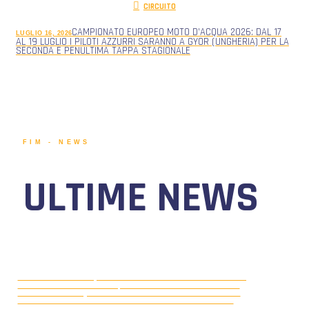
CIRCUITO
CAMPIONATO EUROPEO MOTO D’ACQUA 2026: DAL 17
LUGLIO 16, 2026
AL 19 LUGLIO I PILOTI AZZURRI SARANNO A GYOR (UNGHERIA) PER LA
SECONDA E PENULTIMA TAPPA STAGIONALE
FIM - NEWS
ULTIME NEWS
9 AGOSTO 202: AL 12° “WATER
AGOSTO 10, 2026
FESTIVAL VIVERONE LAKE”, DOMINIO SVEDESE CON HILMER
WIBERG CHE CONQUISTA IL TITOLO EUROPEO CIRCUITO F2 E
ADAM WRENKLER CHE VINCE LA 2^ TAPPA DEL MONDIALE
CIRCUITO F4. NEL CAMPIONATO NAZIONALE CIRCUITO,