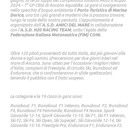
giugno, la terza tappa del Campionato Italiano Moto d’Acqua
2024 – 7° GP Città di Ancona Aquabike. Le gare si svolgeranno
nello specchio d’acqua antistante il
Porto Turistico di Marina
Dorica
, uno tra i più grandi e moderni che si possano trovare,
lungo le coste della nostra penisola. L’appuntamento è
organizzato dall’
A.S.D. AMICI DEL MARE
in collaborazione
con l’
A.S.D. H20 RACING TEAM
, sotto l’egida della
Federazione Italiana Motonautica (FIM) CONI.
Oltre 120 piloti provenienti da tutta Italia, dai più giovani alle
donne e agli uomini, sfrecceranno per due giorni interi nel
mare di Ancona. Sono attesi per l’occasione i migliori riders
d’Italia, campioni di Freestyle, di circuito Ski, Runabout ed
Endurance, che si confronteranno in sfide spettacolari,
tenendo il pubblico con il fiato sospeso.
Le categorie e le 19 classi in gara sono:
Runabout F1, Runabout F1 Veteran, Runabout F2, Runabout
F4, Runabout F4 Femminile, Runabout F4 Novice. Spark
Giovanile 12-14, Spark Giovanile 15-18. Ski F1, Ski F1 Veteran,
Ski F2, Ski F4, Ski Open, Ski Superjet , Ski Giovanile 12-14, Ski
Giovanile 15-18. Freestyle Pro, Endurance F1, Endurance F2.