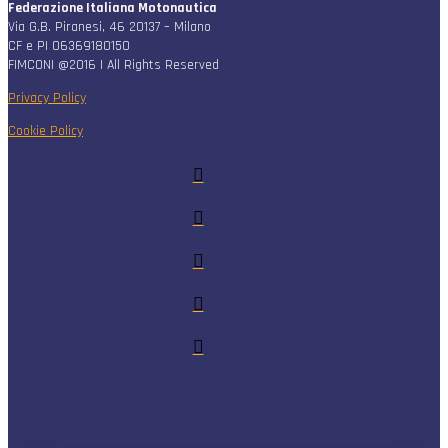
Federazione Italiana Motonautica
Via G.B. Piranesi, 46 20137 – Milano
CF e PI 06369180150
FIMCONI @2016 | All Rights Reserved
Privacy Policy
Cookie Policy