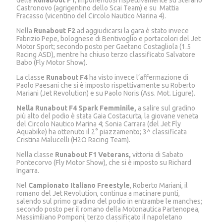
della
Runabout F1
, imponendosi rispettivamente su Stefano
Castronovo (agrigentino dello Scai Team) e su Mattia
Fracasso (vicentino del Circolo Nautico Marina 4).
Nella
Runabout F2
ad aggiudicarsi la gara è stato invece
Fabrizio Pepe, bolognese di Bentivoglio e portacolori del Jet
Motor Sport; secondo posto per Gaetano Costagliola (1.5
Racing ASD), mentre ha chiuso terzo classificato Salvatore
Babo (Fly Motor Show).
La classe
Runabout F4
ha visto invece l’affermazione di
Paolo Paesani che si è imposto rispettivamente su Roberto
Mariani (Jet Revolution) e su Paolo Noris (Ass. Mot. Ligure).
Nella
Runabout F4 Spark Femminile
,
a salire sul gradino
più alto del podio è stata Gaia Costacurta, la giovane veneta
del Circolo Nautico Marina 4; Sonia Carrara (del Jet Fly
Aquabike) ha ottenuto il 2° piazzamento; 3^ classificata
Cristina Malucelli (H2O Racing Team).
Nella classe
Runabout F1 Veterans
,
vittoria di Sabato
Pontecorvo (Fly Motor Show), che si è imposto su Richard
Ingarra.
Nel
Campionato Italiano Freestyle
, Roberto Mariani, il
romano del Jet Revolution, continua a macinare punti,
salendo sul primo gradino del podio in entrambe le manches;
secondo posto per il romano della Motonautica Partenopea,
Massimiliano Pomponi; terzo classificato il napoletano