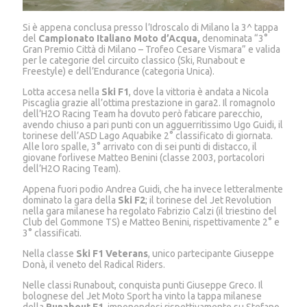
Si è appena conclusa presso l’Idroscalo di Milano la 3^ tappa
del
Campionato Italiano Moto d’Acqua,
denominata “3°
Gran Premio Città di Milano – Trofeo Cesare Vismara” e valida
per le categorie del circuito classico (Ski, Runabout e
Freestyle) e dell’Endurance (categoria Unica).
Lotta accesa nella
Ski F1
, dove la vittoria è andata a Nicola
Piscaglia grazie all’ottima prestazione in gara2. Il romagnolo
dell’H2O Racing Team ha dovuto però faticare parecchio,
avendo chiuso a pari punti con un agguerritissimo Ugo Guidi, il
torinese dell’ASD Lago Aquabike 2° classificato di giornata.
Alle loro spalle, 3° arrivato con di sei punti di distacco, il
giovane forlivese Matteo Benini (classe 2003, portacolori
dell’H2O Racing Team).
Appena fuori podio Andrea Guidi, che ha invece letteralmente
dominato la gara della
Ski F2
; il torinese del Jet Revolution
nella gara milanese ha regolato Fabrizio Calzi (il triestino del
Club del Gommone TS) e Matteo Benini, rispettivamente 2° e
3° classificati.
Nella classe
Ski F1 Veterans
, unico partecipante Giuseppe
Donà, il veneto del Radical Riders.
Nelle classi Runabout, conquista punti Giuseppe Greco. Il
bolognese del Jet Moto Sport ha vinto la tappa milanese