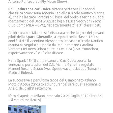
Antonio Pontecorvo (Fly Motor Show).
Nell’
Endurance cat. Unica
, vittoria netta per il leader di
classifica provvisoria Antonio Tadiello (Circolo Nautico Marina
4), che ha lasciato i gradini più bassi del podio a Michele Cadei
(bergamasco del Jet-Fly Aquabike) e a Luca Vecchiori (Yacht
Club Como MILA – CVC), rispettivamente 2° e 3° classificati.
All’Idroscalo di Milano, si è disputata anche la gara dei giovani
piloti della
Spark Giovanile;
a imporsi nella classe 12-14
anni è stato il vicentino Alessandro Fracasso (Circolo Nautico
Marina 4), seguito sul podio dalle due romane Carolina
Vernata (Jet Revolution) e Stella De Luca (CSR Promotion),
rispettivamente 2° e 3° classificate.
Nella Spark 15-18 anni, vittoria di Gaia Costacourta, la
veneziana portacolori del C.N. Marina 4 che ha regolato
Manuel Rosario Sciuto (Ass. Speedwave) e Jacopo Tomasini
(Radical Riders).
La successiva e penultima tappa del Campionato italiano
Moto d’Acqua (Circuito ed Endurance) sarà quella romana di
Anzio, dal 6 all’8 settembre.
(foto di apertura Milano Idroscalo 20-21 luglio 2019 Start SKI
–
©
MauroRossi2019)