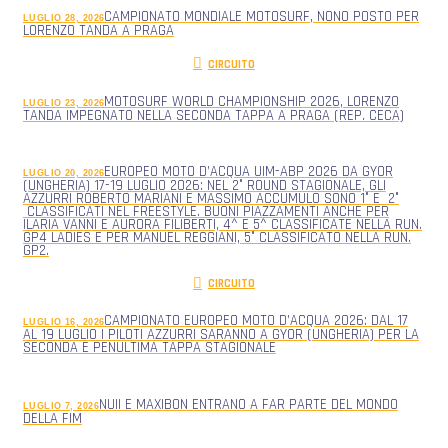
CAMPIONATO MONDIALE MOTOSURF, NONO POSTO PER
LUGLIO 28, 2026
LORENZO TANDA A PRAGA
CIRCUITO
MOTOSURF WORLD CHAMPIONSHIP 2026, LORENZO
LUGLIO 23, 2026
TANDA IMPEGNATO NELLA SECONDA TAPPA A PRAGA (REP. CECA)
EUROPEO MOTO D’ACQUA UIM-ABP 2026 DA GYOR
LUGLIO 20, 2026
(UNGHERIA) 17-19 LUGLIO 2026: NEL 2° ROUND STAGIONALE, GLI
AZZURRI ROBERTO MARIANI E MASSIMO ACCUMULO SONO 1° E 2°
CLASSIFICATI NEL FREESTYLE. BUONI PIAZZAMENTI ANCHE PER
ILARIA VANNI E AURORA FILIBERTI, 4^ E 5^ CLASSIFICATE NELLA RUN.
GP4 LADIES E PER MANUEL REGGIANI, 5° CLASSIFICATO NELLA RUN.
GP2.
CIRCUITO
CAMPIONATO EUROPEO MOTO D’ACQUA 2026: DAL 17
LUGLIO 16, 2026
AL 19 LUGLIO I PILOTI AZZURRI SARANNO A GYOR (UNGHERIA) PER LA
SECONDA E PENULTIMA TAPPA STAGIONALE
NUII E MAXIBON ENTRANO A FAR PARTE DEL MONDO
LUGLIO 7, 2026
DELLA FIM