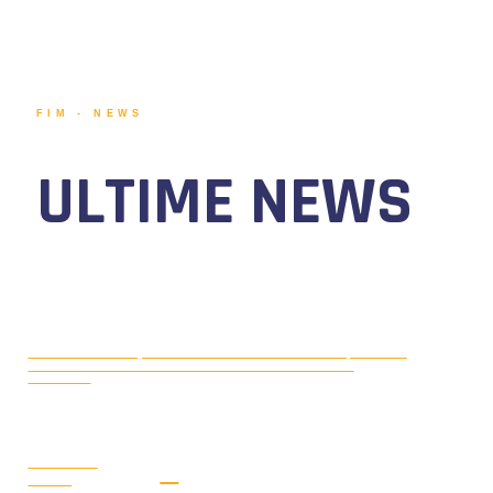
FIM - NEWS
ULTIME NEWS
MOTONAUTICA CIRCUITO, DAL 7 AL
AGOSTO 5, 2026
9 AGOSTO 2026 TORNA IL WATERFESTIVAL AL LAGO DI
VIVERONE!
LEGGI LA
NEWS