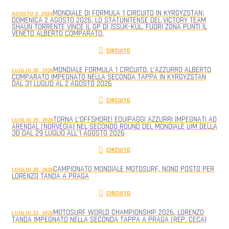
MONDIALE DI FORMULA 1 CIRCUITO IN KYRGYZSTAN;
AGOSTO 3, 2026
DOMENICA 2 AGOSTO 2026, LO STATUNITENSE DEL VICTORY TEAM
SHAUN TORRENTE VINCE IL GP DI ISSUK-KUL. FUORI ZONA PUNTI IL
VENETO ALBERTO COMPARATO.
CIRCUITO
MONDIALE FORMULA 1 CIRCUITO, L’AZZURRO ALBERTO
LUGLIO 30, 2026
COMPARATO IMPEGNATO NELLA SECONDA TAPPA IN KYRGYZSTAN
DAL 31 LUGLIO AL 2 AGOSTO 2026
CIRCUITO
TORNA L’OFFSHORE! EQUIPAGGI AZZURRI IMPEGNATI AD
LUGLIO 29, 2026
ARENDAL (NORVEGIA) NEL SECONDO ROUND DEL MONDIALE UIM DELLA
3D DAL 29 LUGLIO ALL’1 AGOSTO 2026
CIRCUITO
CAMPIONATO MONDIALE MOTOSURF, NONO POSTO PER
LUGLIO 28, 2026
LORENZO TANDA A PRAGA
CIRCUITO
MOTOSURF WORLD CHAMPIONSHIP 2026, LORENZO
LUGLIO 23, 2026
TANDA IMPEGNATO NELLA SECONDA TAPPA A PRAGA (REP. CECA)