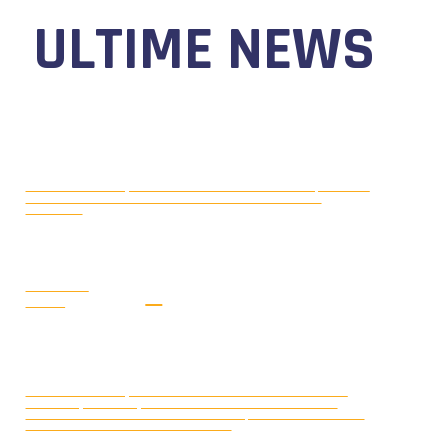
ULTIME NEWS
MOTONAUTICA CIRCUITO, DAL 7 AL
AGOSTO 5, 2026
9 AGOSTO 2026 TORNA IL WATERFESTIVAL AL LAGO DI
VIVERONE!
LEGGI LA
NEWS
MONDIALE OFFSHORE 2026: AD
AGOSTO 3, 2026
ARENDAL (NORVEGIA) FRANCOIS PINELLI E SAUL BUBACCO
VINCONO LE DUE GARE DELLA CLASSE 3D; SECONDO POSTO PER
SERAFINO BARLESI E JOAKIM KUMLIN.