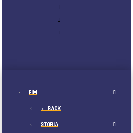
FIM
← BACK
STORIA