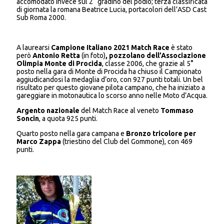
accomodato invece sul 2° gradino del podio; terza classificata
di giornata la romana Beatrice Lucia, portacolori dell’ASD Cast
Sub Roma 2000.
A laurearsi
Campione Italiano 2021 Match Race
è stato
però
Antonio Retta
(in foto)
, pozzolano dell’Associazione
Olimpia Monte di Procida
, classe 2006, che grazie al 5°
posto nella gara di Monte di Procida ha chiuso il Campionato
aggiudicandosi la medaglia d’oro, con 927 punti totali. Un bel
risultato per questo giovane pilota campano, che ha iniziato a
gareggiare in motonautica lo scorso anno nelle Moto d’Acqua.
Argento nazionale
del Match Race al veneto
Tommaso
Soncin
, a quota 925 punti.
Quarto posto nella gara campana e
Bronzo tricolore per
Marco Zappa
(triestino del Club del Gommone), con 469
punti.