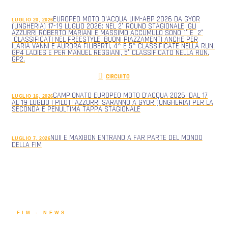
EUROPEO MOTO D’ACQUA UIM-ABP 2026 DA GYOR
LUGLIO 20, 2026
(UNGHERIA) 17-19 LUGLIO 2026: NEL 2° ROUND STAGIONALE, GLI
AZZURRI ROBERTO MARIANI E MASSIMO ACCUMULO SONO 1° E 2°
CLASSIFICATI NEL FREESTYLE. BUONI PIAZZAMENTI ANCHE PER
ILARIA VANNI E AURORA FILIBERTI, 4^ E 5^ CLASSIFICATE NELLA RUN.
GP4 LADIES E PER MANUEL REGGIANI, 5° CLASSIFICATO NELLA RUN.
GP2.
CIRCUITO
CAMPIONATO EUROPEO MOTO D’ACQUA 2026: DAL 17
LUGLIO 16, 2026
AL 19 LUGLIO I PILOTI AZZURRI SARANNO A GYOR (UNGHERIA) PER LA
SECONDA E PENULTIMA TAPPA STAGIONALE
NUII E MAXIBON ENTRANO A FAR PARTE DEL MONDO
LUGLIO 7, 2026
DELLA FIM
FIM - NEWS