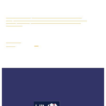
CAMPIONATO EUROPEO MOTO
LUGLIO 16, 2026
D’ACQUA 2026: DAL 17 AL 19 LUGLIO I PILOTI AZZURRI SARANNO
A GYOR (UNGHERIA) PER LA SECONDA E PENULTIMA TAPPA
STAGIONALE
LEGGI LA
NEWS