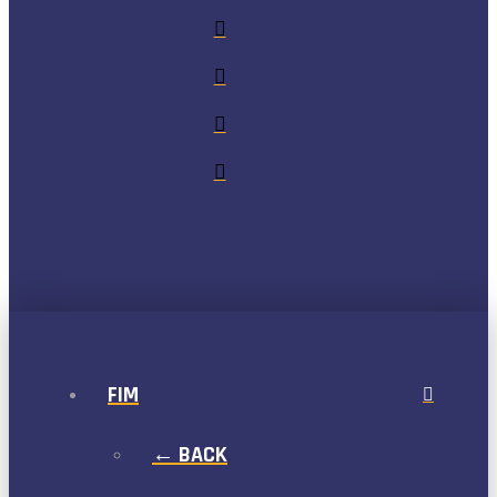
FIM
← BACK