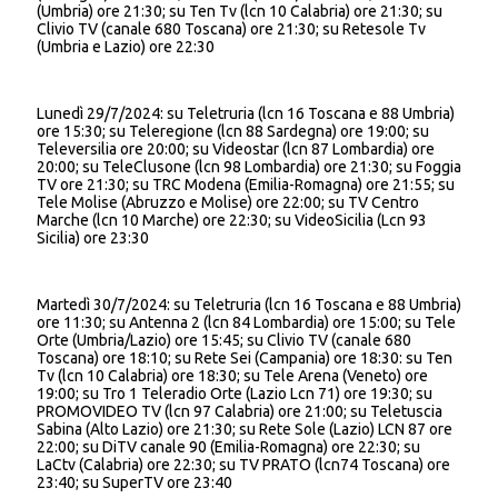
(Umbria) ore 21:30; su Ten Tv (lcn 10 Calabria) ore 21:30; su
Clivio TV (canale 680 Toscana) ore 21:30; su Retesole Tv
(Umbria e Lazio) ore 22:30
Lunedì 29/7/2024: su Teletruria (lcn 16 Toscana e 88 Umbria)
ore 15:30; su Teleregione (lcn 88 Sardegna) ore 19:00; su
Televersilia ore 20:00; su Videostar (lcn 87 Lombardia) ore
20:00; su TeleClusone (lcn 98 Lombardia) ore 21:30; su Foggia
TV ore 21:30; su TRC Modena (Emilia-Romagna) ore 21:55; su
Tele Molise (Abruzzo e Molise) ore 22:00; su TV Centro
Marche (lcn 10 Marche) ore 22:30; su VideoSicilia (Lcn 93
Sicilia) ore 23:30
Martedì 30/7/2024: su Teletruria (lcn 16 Toscana e 88 Umbria)
ore 11:30; su Antenna 2 (lcn 84 Lombardia) ore 15:00; su Tele
Orte (Umbria/Lazio) ore 15:45; su Clivio TV (canale 680
Toscana) ore 18:10; su Rete Sei (Campania) ore 18:30: su Ten
Tv (lcn 10 Calabria) ore 18:30; su Tele Arena (Veneto) ore
19:00; su Tro 1 Teleradio Orte (Lazio Lcn 71) ore 19:30; su
PROMOVIDEO TV (lcn 97 Calabria) ore 21:00; su Teletuscia
Sabina (Alto Lazio) ore 21:30; su Rete Sole (Lazio) LCN 87 ore
22:00; su DiTV canale 90 (Emilia-Romagna) ore 22:30; su
LaCtv (Calabria) ore 22:30; su TV PRATO (lcn74 Toscana) ore
23:40; su SuperTV ore 23:40