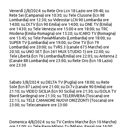
Venerdì 2/8/2024: su Rete Oro Lcn 18 Lazio ore 09:40; su
Rete Sei (Campania) ore 10:30; su Tele Clusone (lcn 98
Lombardia) ore 12:30; su Videostar LCN 90 Lombardia ore
14:00; su DI.TV (lcn 90 Emilia) ore 14:00; su ONE TV (Emilia)
ore 14:30; su Tele Venezia ore 15:00 e ore 18:00; su TRC
Modena (Emilia-Romagna) ore 15:20; su ICARO TV (Romagna)
ore 15:45; su Tele PaviaMilanotv (Lombardia) ore 18:00; su
SUPER TV (Lombardia) ore 19:00; su One TV (lcn 79
Lombardia) ore 20:00; su TVRS 3 (canale 675 Marche) ore
20:50; su UNO SET (lcn 261 MUX STUDIO 1) ore 22:00; su
Tele Libertà (lcn 76 Lombardia/Emilia) ore 22:05; su Antenna 2
(Canale 88 Lombardia) ore 23:00; su Rete Oro (lcn 18 Lazio)
ore 23:30
Sabato 3/8/2024: su DELTA TV (Puglia) ore 18:00; su Rete
Sole (lcn 87 Lazio) ore 21:00; su Di.Tv (canale 90 Emilia) ore
21:10; su VIDEO SICILIA (lcn 93 Sicilia) ore 21:30; su ISOLA TV
(Nord Sardegna) ore 21:30; su TELERIVIERA (Toscana) ore
22:15; su TELE CAMAIORE NUOVI ORIZZONTI (Toscana) ore
23:00; su Telecamaiore ore 23:00
Domenica 4/8/2024: su su TV Centro Marche (lcn 10 Marche)
ore 11:00; su Tele Pavia Milano Tv (Milano, Pavia) ore 16:00;