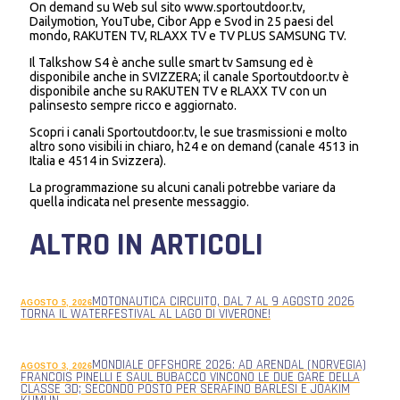
On demand su Web sul sito www.sportoutdoor.tv,
Dailymotion, YouTube, Cibor App e Svod in 25 paesi del
mondo, RAKUTEN TV, RLAXX TV e TV PLUS SAMSUNG TV.
Il Talkshow S4 è anche sulle smart tv Samsung ed è
disponibile anche in SVIZZERA; il canale Sportoutdoor.tv è
disponibile anche su RAKUTEN TV e RLAXX TV con un
palinsesto sempre ricco e aggiornato.
Scopri i canali Sportoutdoor.tv, le sue trasmissioni e molto
altro sono visibili in chiaro, h24 e on demand (canale 4513 in
Italia e 4514 in Svizzera).
La programmazione su alcuni canali potrebbe variare da
quella indicata nel presente messaggio.
ALTRO IN ARTICOLI
MOTONAUTICA CIRCUITO, DAL 7 AL 9 AGOSTO 2026
AGOSTO 5, 2026
TORNA IL WATERFESTIVAL AL LAGO DI VIVERONE!
MONDIALE OFFSHORE 2026: AD ARENDAL (NORVEGIA)
AGOSTO 3, 2026
FRANCOIS PINELLI E SAUL BUBACCO VINCONO LE DUE GARE DELLA
CLASSE 3D; SECONDO POSTO PER SERAFINO BARLESI E JOAKIM