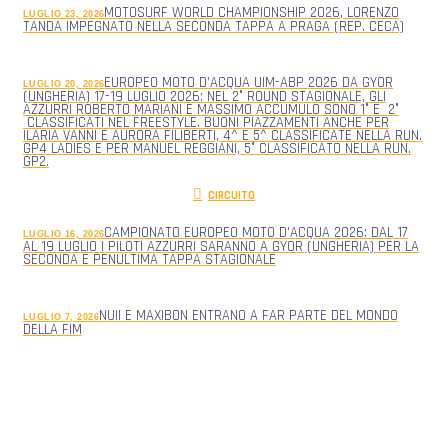
MOTOSURF WORLD CHAMPIONSHIP 2026, LORENZO
LUGLIO 23, 2026
TANDA IMPEGNATO NELLA SECONDA TAPPA A PRAGA (REP. CECA)
EUROPEO MOTO D’ACQUA UIM-ABP 2026 DA GYOR
LUGLIO 20, 2026
(UNGHERIA) 17-19 LUGLIO 2026: NEL 2° ROUND STAGIONALE, GLI
AZZURRI ROBERTO MARIANI E MASSIMO ACCUMULO SONO 1° E 2°
CLASSIFICATI NEL FREESTYLE. BUONI PIAZZAMENTI ANCHE PER
ILARIA VANNI E AURORA FILIBERTI, 4^ E 5^ CLASSIFICATE NELLA RUN.
GP4 LADIES E PER MANUEL REGGIANI, 5° CLASSIFICATO NELLA RUN.
GP2.
CIRCUITO
CAMPIONATO EUROPEO MOTO D’ACQUA 2026: DAL 17
LUGLIO 16, 2026
AL 19 LUGLIO I PILOTI AZZURRI SARANNO A GYOR (UNGHERIA) PER LA
SECONDA E PENULTIMA TAPPA STAGIONALE
NUII E MAXIBON ENTRANO A FAR PARTE DEL MONDO
LUGLIO 7, 2026
DELLA FIM