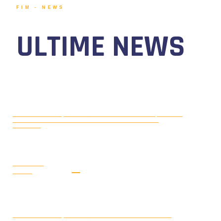
FIM - NEWS
ULTIME NEWS
MOTONAUTICA CIRCUITO, DAL 7 AL
AGOSTO 5, 2026
9 AGOSTO 2026 TORNA IL WATERFESTIVAL AL LAGO DI
VIVERONE!
LEGGI LA
NEWS
MONDIALE OFFSHORE 2026: AD
AGOSTO 3, 2026