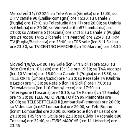
Mercoledì 31/7/2024: su Tele Arena (Veneto) ore 13:30; su
DiTV canale 90 (Emilia-Romagna) ore 15:30; su Canale 7
(Puglia) ore 17:10; su Telestudio (lcn 17) ore 20:00; su Umbria
tv (Umbria) ore 20:00; su Videostar (lcn87 Lombardia) ore
21:00; su Antenna 6 (Toscana) ore 21:15; su Canale 7 (Puglia)
ore 21:45; su TVRS 2 (canale 111 Marche) ore 22:45; su TRM
TV (Puglia/Basilicata) ore 23:00; su TRS sole (lcn 611 Sicilia)
ore 23:30; su TV CENTRO MARCHE (lcn 10 Marche) ore 24:30
Giovedì 1/8/2024: su TRS Sole (lcn 611 Sicilia) ore 6:30; su
Rete Oro (lcn 18 Lazio) ore 13:15 e ore 19:30; su TVA Vicenza
(lcn.10 Veneto) ore 15:00; su Canale 7 (Puglia) ore 15:30; su
TELE ORTE (Umbria/Lazio) ore 15:30; su Retesole Tv (Umbria
e Lazio) ore 15:30; su Rete 6 (lcn 18 Sicilia) ore 17:00; su
Televalassina (lcn 110 Como/Lecco) ore 17:50; su
Teleregione (Toscana) ore 18:30; su TV Parma (lcn 12 Emilia)
ore 19:30; su TELE ALTO VENETO (lcn 99 Piemonte) ore
20:00; su TELESETTELAGHI (Lombardia/Piemonte) ore 20:00;
su Videostar (lcn87 Lombardia) ore 20:00; su Tele Boario
(lcn81 Lombardia) ore 20:00; su Rete Sole (lcn 87 Lazio) ore
21:30; su TRS lcn 19 Sicilia ore 22:30; su Clivio TV (canale 680
Toscana) ore 22:40; su TVRS MARCHE (lcn 111 Marche) ore
23:45