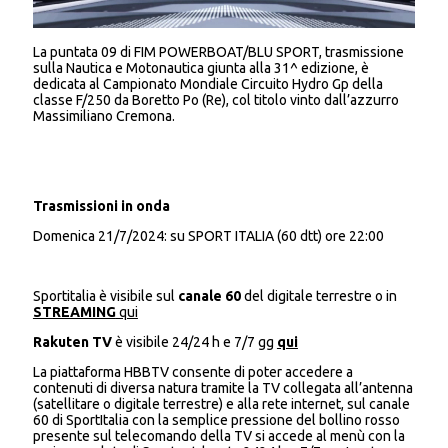
La puntata 09 di FIM POWERBOAT/BLU SPORT, trasmissione
sulla Nautica e Motonautica giunta alla 31^ edizione, è
dedicata al Campionato Mondiale Circuito Hydro Gp della
classe F/250 da Boretto Po (Re), col titolo vinto dall’azzurro
Massimiliano Cremona.
Trasmissioni in onda
Domenica 21/7/2024: su SPORT ITALIA (60 dtt) ore 22:00
Sportitalia è visibile sul
canale 60
del digitale terrestre o in
STREAMING
qui
Rakuten TV
è visibile 24/24 h e 7/7 gg
qui
La piattaforma HBBTV consente di poter accedere a
contenuti di diversa natura tramite la TV collegata all’antenna
(satellitare o digitale terrestre) e alla rete internet, sul canale
60 di SportItalia con la semplice pressione del bollino rosso
presente sul telecomando della TV si accede al menù con la