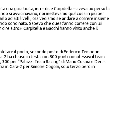
ta una gara tirata, ieri – dice Carpitella – avevamo perso la
uando si avvicinavano, noi mettevamo qualcosa in più per
rlo ad alti livelli, ora vediamo se andare a correre insieme
ando sono nato. Sapevo che quest’anno correre con lui
ire altro». Carpitella e Bacchi hanno vinto anche il
mpletare il podio, secondo posto di Federico Temporin
-2 ha chiuso in testa con 800 punti complessivi il team
ni, 300 per “Palazzi Team Racing” di Mario Cosma e Denis
ria in Gara-2 per Simone Cogoni, solo terzo però in