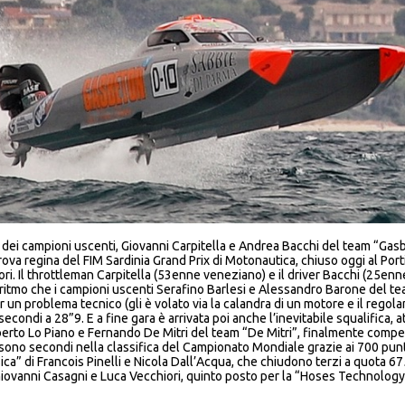
 dei campioni uscenti, Giovanni Carpitella e Andrea Bacchi del team “Gasb
egina del FIM Sardinia Grand Prix di Motonautica, chiuso oggi al Porticcio
ri. Il throttleman Carpitella (53enne veneziano) e il driver Bacchi (25enne r
ritmo che i campioni uscenti Serafino Barlesi e Alessandro Barone del tea
 un problema tecnico (gli è volato via la calandra di un motore e il rego
econdi a 28”9. E a fine gara è arrivata poi anche l’inevitabile squalifica, a
oberto Lo Piano e Fernando De Mitri del team “De Mitri”, finalmente compet
 sono secondi nella classifica del Campionato Mondiale grazie ai 700 pu
ica” di Francois Pinelli e Nicola Dall’Acqua, che chiudono terzi a quota 675
i Giovanni Casagni e Luca Vecchiori, quinto posto per la “Hoses Technolo