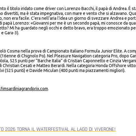
 il titolo iridato come driver con Lorenzo Bacchi, il papà di Andrea. È sta
amo divertiti, ma è stata impegnativa, con mare e vento che si alzavano. Q
non era facile. C’era nell’aria l’idea un giorno di svezzare Andrea e porta
e di papà Lorenzo: «Giovanni per me è un secondo papà, mi conosce da qu
tto? Mi ha guardato negli occhi e detto bravo, era troppo emozionato per d
 e Gara-3).
colò Cosma nella prova di Campionato Italiano Formula Junior Elite. A co
(16enne di Chignolo Po). Nel Pleasure Navigation categoria Pro, dopo Gara
atola, 525 punti per “Barche Italia” di Cristian Caponnetto e Cinzia Verga
 di Christian Cesati e Matteo Berardi. Nella categoria Honda Offshore vitto
lvi (525 punti) e Davide Miculan (400 punti ma piazzamenti migliori).
imsardiniagrandprix.com
.
TO 2026 TORNA IL WATERFESTIVAL AL LAGO DI VIVERONE!