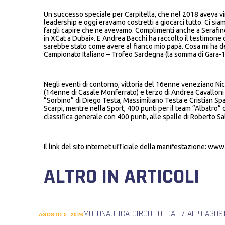
Un successo speciale per Carpitella, che nel 2018 aveva vinto
leadership e oggi eravamo costretti a giocarci tutto. Ci si
fargli capire che ne avevamo. Complimenti anche a Serafino, 
in XCat a Dubai». E Andrea Bacchi ha raccolto il testimon
sarebbe stato come avere al fianco mio papà. Cosa mi ha de
Campionato Italiano – Trofeo Sardegna (la somma di Gara-1
Negli eventi di contorno, vittoria del 16enne veneziano Ni
(14enne di Casale Monferrato) e terzo di Andrea Cavalloni 
“Sorbino” di Diego Testa, Massimiliano Testa e Cristian Sp
Scarpi, mentre nella Sport, 400 punti per il team “Albatro”
classifica generale con 400 punti, alle spalle di Roberto Sa
Il link del sito internet ufficiale della manifestazione:
www.f
ALTRO IN ARTICOLI
MOTONAUTICA CIRCUITO, DAL 7 AL 9 AGOS
AGOSTO 5, 2026