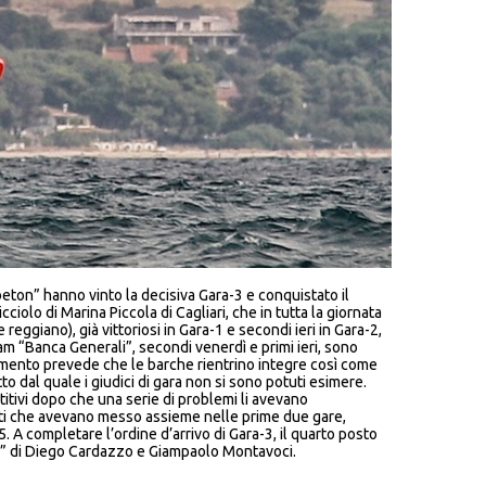
eton” hanno vinto la decisiva Gara-3 e conquistato il
lo di Marina Piccola di Cagliari, che in tutta la giornata
eggiano), già vittoriosi in Gara-1 e secondi ieri in Gara-2,
m “Banca Generali”, secondi venerdì e primi ieri, sono
lamento prevede che le barche rientrino integre così come
tto dal quale i giudici di gara non si sono potuti esimere.
itivi dopo che una serie di problemi li avevano
nti che avevano messo assieme nelle prime due gare,
. A completare l’ordine d’arrivo di Gara-3, il quarto posto
gy” di Diego Cardazzo e Giampaolo Montavoci.