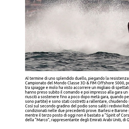
Al termine di uno splendido duello, piegando la resistenza
Campionato del Mondo Classe 3D & FIM Offshore 5000, prova r
tra spiagge e molo ha visto accorrere un migliaio di spettato
hanno preso subito il comando e poi impresso alla gara un 
riusciti a sostenere fino a poco dopo metà gara, quando per
sono partite) e sono stati costretti a rallentare, chiudendo s
Così sul secondo gradino del podio sono saliti i redivivi R
condizionati nelle due precedenti prove. Barlesi e Barone
mentre il terzo posto di oggi non è bastato a “Spirit of Cors
della “Marco”, rappresentante degli Emirati Arabi Uniti, d