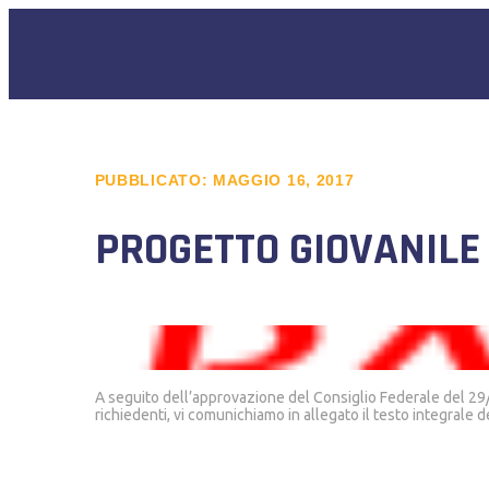
PUBBLICATO:
MAGGIO 16, 2017
PROGETTO GIOVANILE
A seguito dell’approvazione del Consiglio Federale del 29/
richiedenti, vi comunichiamo in allegato il testo integrale