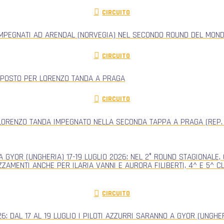
CIRCUITO
IMPEGNATI AD ARENDAL (NORVEGIA) NEL SECONDO ROUND DEL MONDI
CIRCUITO
 POSTO PER LORENZO TANDA A PRAGA
CIRCUITO
ORENZO TANDA IMPEGNATO NELLA SECONDA TAPPA A PRAGA (REP.
 GYOR (UNGHERIA) 17-19 LUGLIO 2026: NEL 2° ROUND STAGIONALE
ZZAMENTI ANCHE PER ILARIA VANNI E AURORA FILIBERTI, 4^ E 5^ 
CIRCUITO
: DAL 17 AL 19 LUGLIO I PILOTI AZZURRI SARANNO A GYOR (UNGH