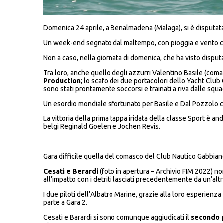
Domenica 24 aprile, a Benalmadena (Malaga), si è disputat
Un week-end segnato dal maltempo, con pioggia e vento che
Non a caso, nella giornata di domenica, che ha visto disputar
Tra loro, anche quello degli azzurri Valentino Basile (co
Production
; lo scafo dei due portacolori dello Yacht Clu
sono stati prontamente soccorsi e trainati a riva dalle squ
Un esordio mondiale sfortunato per Basile e Dal Pozzolo c
La vittoria della prima tappa iridata della classe Sport è a
belgi Reginald Goelen e Jochen Revis.
Gara difficile quella del comasco del Club Nautico Gabbia
Cesati e Berardi
(foto in apertura – Archivio FIM 2022) no
all’impatto con i detriti lasciati precedentemente da un’alt
I due piloti dell’Albatro Marine, grazie alla loro esperien
parte a Gara 2.
Cesati e Barardi si sono comunque aggiudicati il
secondo p