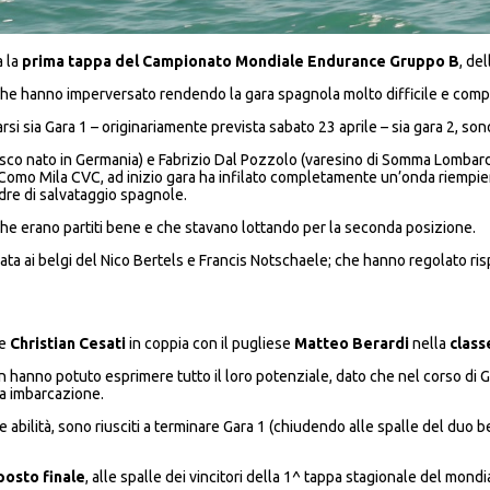
a la
prima tappa del Campionato Mondiale Endurance Gruppo B
, de
 hanno imperversato rendendo la gara spagnola molto difficile e complic
si sia Gara 1 – originariamente prevista sabato 23 aprile – sia gara 2, sono 
masco nato in Germania) e Fabrizio Dal Pozzolo (varesino di Somma Lomba
b Como Mila CVC, ad inizio gara ha infilato completamente un’onda riempie
adre di salvataggio spagnole.
he erano partiti bene e che stavano lottando per la seconda posizione.
ndata ai belgi del Nico Bertels e Francis Notschaele; che hanno regolato r
ne
Christian Cesati
in coppia con il pugliese
Matteo Berardi
nella
class
n hanno potuto esprimere tutto il loro potenziale, dato che nel corso di Ga
ra imbarcazione.
za e abilità, sono riusciti a terminare Gara 1 (chiudendo alle spalle del d
osto finale
, alle spalle dei vincitori della 1^ tappa stagionale del mond