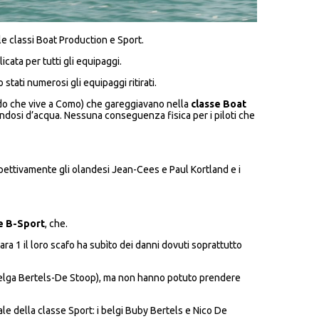
lle classi Boat Production e Sport.
ata per tutti gli equipaggi.
stati numerosi gli equipaggi ritirati.
rdo che vive a Como) che gareggiavano nella
classe Boat
ndosi d’acqua. Nessuna conseguenza fisica per i piloti che
ispettivamente gli olandesi Jean-Cees e Paul Kortland e i
e B-Sport
, che.
ra 1 il loro scafo ha subìto dei danni dovuti soprattutto
uo belga Bertels-De Stoop), ma non hanno potuto prendere
iale della classe Sport: i belgi Buby Bertels e Nico De