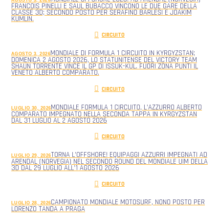
FRANCOIS PINELLI E SAUL BUBACCO VINCONO LE DUE GARE DELLA
CLASSE 3D; SECONDO POSTO PER SERAFINO BARLESI E JOAKIM
KUMLIN.
CIRCUITO
MONDIALE DI FORMULA 1 CIRCUITO IN KYRGYZSTAN;
AGOSTO 3, 2026
DOMENICA 2 AGOSTO 2026, LO STATUNITENSE DEL VICTORY TEAM
SHAUN TORRENTE VINCE IL GP DI ISSUK-KUL. FUORI ZONA PUNTI IL
VENETO ALBERTO COMPARATO.
CIRCUITO
MONDIALE FORMULA 1 CIRCUITO, L’AZZURRO ALBERTO
LUGLIO 30, 2026
COMPARATO IMPEGNATO NELLA SECONDA TAPPA IN KYRGYZSTAN
DAL 31 LUGLIO AL 2 AGOSTO 2026
CIRCUITO
TORNA L’OFFSHORE! EQUIPAGGI AZZURRI IMPEGNATI AD
LUGLIO 29, 2026
ARENDAL (NORVEGIA) NEL SECONDO ROUND DEL MONDIALE UIM DELLA
3D DAL 29 LUGLIO ALL’1 AGOSTO 2026
CIRCUITO
CAMPIONATO MONDIALE MOTOSURF, NONO POSTO PER
LUGLIO 28, 2026
LORENZO TANDA A PRAGA