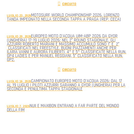
CIRCUITO
MOTOSURF WORLD CHAMPIONSHIP 2026, LORENZO
LUGLIO 23, 2026
TANDA IMPEGNATO NELLA SECONDA TAPPA A PRAGA (REP. CECA)
EUROPEO MOTO D’ACQUA UIM-ABP 2026 DA GYOR
LUGLIO 20, 2026
(UNGHERIA) 17-19 LUGLIO 2026: NEL 2° ROUND STAGIONALE, GLI
AZZURRI ROBERTO MARIANI E MASSIMO ACCUMULO SONO 1° E 2°
CLASSIFICATI NEL FREESTYLE. BUONI PIAZZAMENTI ANCHE PER
ILARIA VANNI E AURORA FILIBERTI, 4^ E 5^ CLASSIFICATE NELLA RUN.
GP4 LADIES E PER MANUEL REGGIANI, 5° CLASSIFICATO NELLA RUN.
GP2.
CIRCUITO
CAMPIONATO EUROPEO MOTO D’ACQUA 2026: DAL 17
LUGLIO 16, 2026
AL 19 LUGLIO I PILOTI AZZURRI SARANNO A GYOR (UNGHERIA) PER LA
SECONDA E PENULTIMA TAPPA STAGIONALE
NUII E MAXIBON ENTRANO A FAR PARTE DEL MONDO
LUGLIO 7, 2026
DELLA FIM