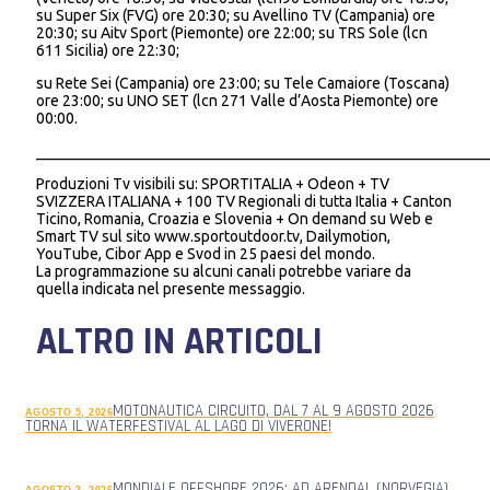
su Super Six (FVG) ore 20:30; su Avellino TV (Campania) ore
20:30; su Aitv Sport (Piemonte) ore 22:00; su TRS Sole (lcn
611 Sicilia) ore 22:30;
su Rete Sei (Campania) ore 23:00; su Tele Camaiore (Toscana)
ore 23:00; su UNO SET (lcn 271 Valle d’Aosta Piemonte) ore
00:00.
___________________________________________________________
Produzioni Tv visibili su: SPORTITALIA + Odeon + TV
SVIZZERA ITALIANA + 100 TV Regionali di tutta Italia + Canton
Ticino, Romania, Croazia e Slovenia + On demand su Web e
Smart TV sul sito www.sportoutdoor.tv, Dailymotion,
YouTube, Cibor App e Svod in 25 paesi del mondo.
La programmazione su alcuni canali potrebbe variare da
quella indicata nel presente messaggio.
ALTRO IN ARTICOLI
MOTONAUTICA CIRCUITO, DAL 7 AL 9 AGOSTO 2026
AGOSTO 5, 2026
TORNA IL WATERFESTIVAL AL LAGO DI VIVERONE!
MONDIALE OFFSHORE 2026: AD ARENDAL (NORVEGIA)
AGOSTO 3, 2026