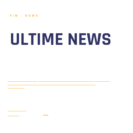
FIM - NEWS
ULTIME NEWS
MOTONAUTICA CIRCUITO, DAL 7 AL
AGOSTO 5, 2026
9 AGOSTO 2026 TORNA IL WATERFESTIVAL AL LAGO DI
VIVERONE!
LEGGI LA
NEWS