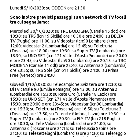
Lunedì 5/10/2020: su ODEON ore 21:30
Sono inoltre previsti passaggi su un network di TV locali
tra cui segnaliamo:
Mercoledì 30/10/2020: su TRC BOLOGNA (Canale 15 ddt) ore
10:30; su TRS (lcn 19 Sicilia) ore 10:30 e ore 24:00; su DELTA
TV (Puglia) ore 11:00; su Videostar (lcn90 Lombardia) ore
12:00; Videostar 2 (Lombardia) ore 15:45; su Teletruria
(Toscana) ore 18:00 e ore 19:30; su Super TV (Lombardia) ore
18:30; su UNO SET (lcn 271 Valle d’Aosta Piemonte) ore 20:00
e ore 23:45; su Videostar (lcn90 Lombardia) ore 20:15; su TRC
MODENA (Canale 11 ddt) ore 22:40; su Antenna 2 (Lombardia)
ore 23:55; su TRS Sole (lcn 611 Sicilia) ore 24:00; su Prima
Free (Veneto) ore 24:30.
Giovedì 1/10/2020: su Telecampione Svizzera ore 12:30; su
DiTV canale 90 (Emilia Romagna) ore 13:00; su Antenna 2
(Lombardia) ore 15:30; su Rete Oro (Canale 18 Lazio) ore
15:30; su UNO SET (lcn 271 Valle d’Aosta Piemonte) ore
15:30, ore 20:00 e ore 23:45; su Videostar (lcn90 Lombardia)
ore 15:30; su Teletruria (Toscana) ore 16:50; su Teletruria 3
(Toscana) ore 17:50; su Teleorte (Umbria, Lazio) ore 19:30; su
Super TV (Lombardia) ore 20:30; su FLY TV (lcn 218 Puglia)
ore 20:30; su Tele Valassina (Lombardia) ore 21:00; su
Antenna 6 (Toscana) ore 21:15; su Teletuscia Sabina ore
21:30; su Telesettelaghi (Lombardia) ore 21:30; su Telereggio