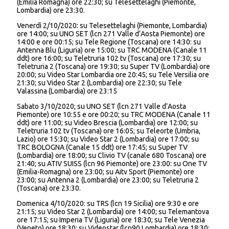
(Emilia Romagna) ore 22:30; su Telesettelaghi (Piemonte,
Lombardia) ore 23:30.
Venerdì 2/10/2020: su Telesettelaghi (Piemonte, Lombardia)
ore 14:00; su UNO SET (lcn 271 Valle d’Aosta Piemonte) ore
14:00 e ore 00:15; su Tele Regione (Toscana) ore 14:30: su
Antenna Blu (Liguria) ore 15:00; su TRC MODENA (Canale 11
ddt) ore 16:00; su Teletruria 102 tv (Toscana) ore 17:30; su
Teletruria 2 (Toscana) ore 19:30; su Super TV (Lombardia) ore
20:00; su Video Star Lombardia ore 20:45; su Tele Versilia ore
21:30; su Video Star 2 (Lombardia) ore 22:30; su Tele
Valassina (Lombardia) ore 23:15
Sabato 3/10/2020; su UNO SET (lcn 271 Valle d’Aosta
Piemonte) ore 10:55 e ore 00:20; su TRC MODENA (Canale 11
ddt) ore 11:00; su Video Brescia (Lombardia) ore 12:00; su
Teletruria 102 tv (Toscana) ore 16:05; su Teleorte (Umbria,
Lazio) ore 15:30; su Video Star 2 (Lombardia) ore 17:00; su
TRC BOLOGNA (Canale 15 ddt) ore 17:45; su Super TV
(Lombardia) ore 18:00; su Clivio TV (canale 680 Toscana) ore
21:40; su ATIV SUISS (lcn 96 Piemonte) ore 23:00: su One TV
(Emilia-Romagna) ore 23:00; su Aitv Sport (Piemonte) ore
23:00; su Antenna 2 (Lombardia) ore 23:00; su Teletruria 2
(Toscana) ore 23:30.
Domenica 4/10/2020: su TRS (lcn 19 Sicilia) ore 9:30 e ore
21:15; su Video Star 2 (Lombardia) ore 14:00; su Telemantova
ore 17:15; su Imperia TV (Liguria) ore 18:30; su Tele Venezia
(Veneto) ore 18:30; su Videostar (lcn90 Lombardia) ore 18:30;