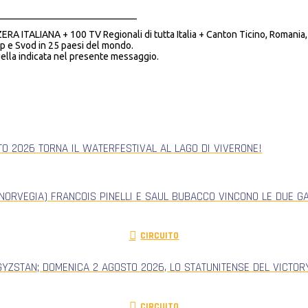
_____________________________
ERA ITALIANA + 100 TV Regionali di tutta Italia + Canton Ticino, Romani
p e Svod in 25 paesi del mondo.
ella indicata nel presente messaggio.
TO 2026 TORNA IL WATERFESTIVAL AL LAGO DI VIVERONE!
NORVEGIA) FRANCOIS PINELLI E SAUL BUBACCO VINCONO LE DUE G
CIRCUITO
GYZSTAN; DOMENICA 2 AGOSTO 2026, LO STATUNITENSE DEL VICTORY
CIRCUITO