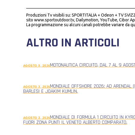
___________________________________________________
Produzioni Tv visibili su: SPORTITALIA + Odeon + TV SVIZZ
sito www.sportoutdoor.tv, Dailymotion, YouTube, Cibor Ap
La programmazione su alcuni canali potrebbe variare da qu
ALTRO IN ARTICOLI
MOTONAUTICA CIRCUITO, DAL 7 AL 9 AGOS
AGOSTO 5, 2026
MONDIALE OFFSHORE 2026: AD ARENDAL (
AGOSTO 3, 2026
BARLESI E JOAKIM KUMLIN.
MONDIALE DI FORMULA 1 CIRCUITO IN KYR
AGOSTO 3, 2026
FUORI ZONA PUNTI IL VENETO ALBERTO COMPARATO.