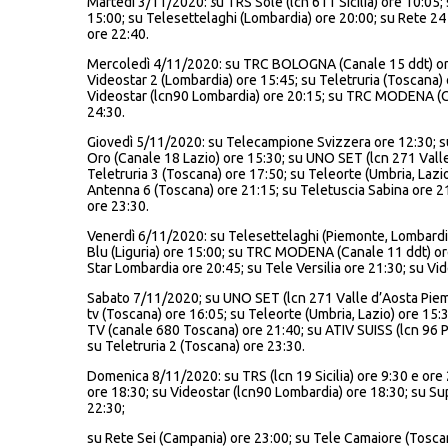
Martedì 3/11/2020:
s
u TRS Sole (lcn 611 Sicilia) ore 10:
15:00; su Telesettelaghi (Lombardia) ore 20:00; su Rete 24
ore 22:40.
Mercoledì 4/11/2020: su TRC BOLOGNA (Canale 15 ddt) ore 10
Videostar 2 (Lombardia) ore 15:45; su Teletruria (Toscana)
Videostar (lcn90 Lombardia) ore 20:15; su TRC MODENA (Cana
24:30.
Giovedì 5/11/2020: su Telecampione Svizzera ore 12:30; su
Oro (Canale 18 Lazio) ore 15:30; su UNO SET (lcn 271 Valle
Teletruria 3 (Toscana) ore 17:50; su Teleorte (Umbria, Lazi
Antenna 6 (Toscana) ore 21:15; su Teletuscia Sabina ore 21
ore 23:30.
Venerdì 6/11/2020: su Telesettelaghi (Piemonte, Lombardia
Blu (Liguria) ore 15:00; su TRC MODENA (Canale 11 ddt) ore
Star Lombardia ore 20:45; su Tele Versilia ore 21:30; su Vi
Sabato 7/11/2020; su UNO SET (lcn 271 Valle d’Aosta Piem
tv (Toscana) ore 16:05; su Teleorte (Umbria, Lazio) ore 15
TV (canale 680 Toscana) ore 21:40; su ATIV SUISS (lcn 96 
su Teletruria 2 (Toscana) ore 23:30.
Domenica 8/11/2020: su TRS (lcn 19 Sicilia) ore 9:30 e ore 
ore 18:30; su Videostar (lcn90 Lombardia) ore 18:30; su Sup
22:30;
su Rete Sei (Campania) ore 23:00; su Tele Camaiore (Tosca