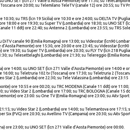
05; su UNO SET (lcn 271 Valle d’Aosta Piemonte) ore 11:30; su Telecampi
 Toscana ore 20:00; su Telemilano TeleTV (canale 12) ore 20:55; su TV Pr
:30; su TRS (lcn 19 Sicilia) ore 10:30 e ore 24:00; su DELTA TV (Puglia)
 ore 18:00 e ore 19:30; su Super TV (Lombardia) ore 18:30; su UNO SET (l
le 11 ddt) ore 22:40; su Antenna 2 (Lombardia) ore 23:55; su TRS Sole (l
 DiTV canale 90 (Emilia Romagna) ore 13:00; su Videostar (lcn90 Lombard
 d’Aosta Piemonte) ore 15:30, ore 20:00 e ore 23:45; su Videostar (lcn90 
o) ore 19:30; su Super TV (Lombardia) ore 20:30; su FLY TV (lcn 218 Puglia
:30; su Telesettelaghi (Lombardia) ore 21:30; su Telereggio (Emilia Rom
) ore 14:00; su UNO SET (lcn 271 Valle d’Aosta Piemonte) ore 14:00 e or
 16:00; su Teletruria 102 tv (Toscana) ore 17:30; su Teletruria 2 (Toscan
deo Star 2 (Lombardia) ore 22:30; su Tele Valassina (Lombardia) ore 23:15
onte) ore 10:55 e ore 00:20; su TRC MODENA (Canale 11 ddt) ore 11:00; s
:30; su Video Star 2 (Lombardia) ore 17:00; su TRC BOLOGNA (Canale 15 ddt
Piemonte) ore 23:00: su One TV (Emilia-Romagna) ore 23:00; su Aitv Sport
21:15; su Video Star 2 (Lombardia) ore 14:00; su Telemantova ore 17:15; s
er Six (FVG) ore 20:30; su Avellino TV (Campania) ore 20:30; su Aitv Sport
na) ore 23:00; su UNO SET (lcn 271 Valle d’Aosta Piemonte) ore 00:00.