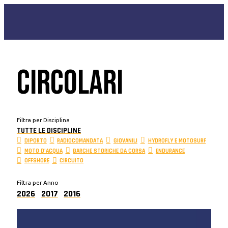
CIRCOLARI
Filtra per Disciplina
TUTTE LE DISCIPLINE
DIPORTO
RADIOCOMANDATA
GIOVANILI
HYDROFLY E MOTOSURF
MOTO D’ACQUA
BARCHE STORICHE DA CORSA
ENDURANCE
OFFSHORE
CIRCUITO
Filtra per Anno
2026
2017
2016