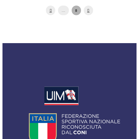
Prev
Next
…
8