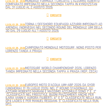
MONDIALE FORMULA 1 CIRCUITO, L’AZZURRO ALBERTO
LUGLIO 30, 2026
COMPARATO IMPEGNATO NELLA SECONDA TAPPA IN KYRGYZSTAN
DAL 31 LUGLIO AL 2 AGOSTO 2026
CIRCUITO
TORNA L’OFFSHORE! EQUIPAGGI AZZURRI IMPEGNATI AD
LUGLIO 29, 2026
ARENDAL (NORVEGIA) NEL SECONDO ROUND DEL MONDIALE UIM DELLA
3D DAL 29 LUGLIO ALL’1 AGOSTO 2026
CIRCUITO
CAMPIONATO MONDIALE MOTOSURF, NONO POSTO PER
LUGLIO 28, 2026
LORENZO TANDA A PRAGA
CIRCUITO
MOTOSURF WORLD CHAMPIONSHIP 2026, LORENZO
LUGLIO 23, 2026
TANDA IMPEGNATO NELLA SECONDA TAPPA A PRAGA (REP. CECA)
EUROPEO MOTO D’ACQUA UIM-ABP 2026 DA GYOR
LUGLIO 20, 2026
(UNGHERIA) 17-19 LUGLIO 2026: NEL 2° ROUND STAGIONALE, GLI
AZZURRI ROBERTO MARIANI E MASSIMO ACCUMULO SONO 1° E 2°
CLASSIFICATI NEL FREESTYLE. BUONI PIAZZAMENTI ANCHE PER
ILARIA VANNI E AURORA FILIBERTI, 4^ E 5^ CLASSIFICATE NELLA RUN.
GP4 LADIES E PER MANUEL REGGIANI, 5° CLASSIFICATO NELLA RUN.
GP2.