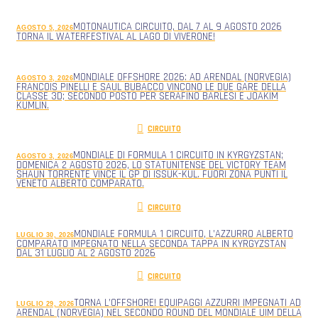
MOTONAUTICA CIRCUITO, DAL 7 AL 9 AGOSTO 2026
AGOSTO 5, 2026
TORNA IL WATERFESTIVAL AL LAGO DI VIVERONE!
MONDIALE OFFSHORE 2026: AD ARENDAL (NORVEGIA)
AGOSTO 3, 2026
FRANCOIS PINELLI E SAUL BUBACCO VINCONO LE DUE GARE DELLA
CLASSE 3D; SECONDO POSTO PER SERAFINO BARLESI E JOAKIM
KUMLIN.
CIRCUITO
MONDIALE DI FORMULA 1 CIRCUITO IN KYRGYZSTAN;
AGOSTO 3, 2026
DOMENICA 2 AGOSTO 2026, LO STATUNITENSE DEL VICTORY TEAM
SHAUN TORRENTE VINCE IL GP DI ISSUK-KUL. FUORI ZONA PUNTI IL
VENETO ALBERTO COMPARATO.
CIRCUITO
MONDIALE FORMULA 1 CIRCUITO, L’AZZURRO ALBERTO
LUGLIO 30, 2026
COMPARATO IMPEGNATO NELLA SECONDA TAPPA IN KYRGYZSTAN
DAL 31 LUGLIO AL 2 AGOSTO 2026
CIRCUITO
TORNA L’OFFSHORE! EQUIPAGGI AZZURRI IMPEGNATI AD
LUGLIO 29, 2026
ARENDAL (NORVEGIA) NEL SECONDO ROUND DEL MONDIALE UIM DELLA