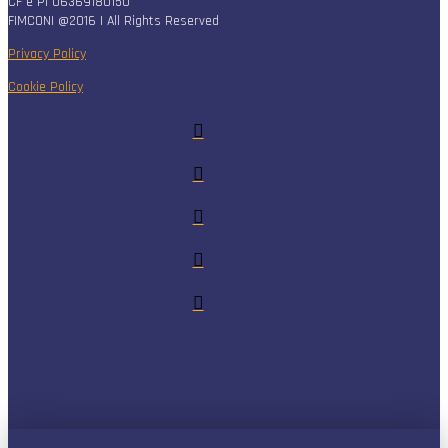
CF e PI 06369180150
FIMCONI @2016 | All Rights Reserved
Privacy Policy
Cookie Policy