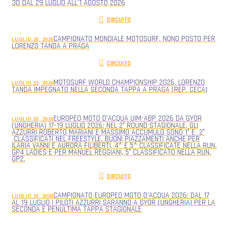
3D DAL 29 LUGLIO ALL’1 AGOSTO 2026
CIRCUITO
CAMPIONATO MONDIALE MOTOSURF, NONO POSTO PER
LUGLIO 28, 2026
LORENZO TANDA A PRAGA
CIRCUITO
MOTOSURF WORLD CHAMPIONSHIP 2026, LORENZO
LUGLIO 23, 2026
TANDA IMPEGNATO NELLA SECONDA TAPPA A PRAGA (REP. CECA)
EUROPEO MOTO D’ACQUA UIM-ABP 2026 DA GYOR
LUGLIO 20, 2026
(UNGHERIA) 17-19 LUGLIO 2026: NEL 2° ROUND STAGIONALE, GLI
AZZURRI ROBERTO MARIANI E MASSIMO ACCUMULO SONO 1° E 2°
CLASSIFICATI NEL FREESTYLE. BUONI PIAZZAMENTI ANCHE PER
ILARIA VANNI E AURORA FILIBERTI, 4^ E 5^ CLASSIFICATE NELLA RUN.
GP4 LADIES E PER MANUEL REGGIANI, 5° CLASSIFICATO NELLA RUN.
GP2.
CIRCUITO
CAMPIONATO EUROPEO MOTO D’ACQUA 2026: DAL 17
LUGLIO 16, 2026
AL 19 LUGLIO I PILOTI AZZURRI SARANNO A GYOR (UNGHERIA) PER LA
SECONDA E PENULTIMA TAPPA STAGIONALE