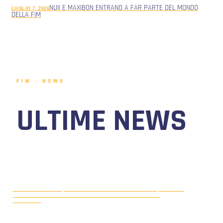
NUII E MAXIBON ENTRANO A FAR PARTE DEL MONDO
LUGLIO 7, 2026
DELLA FIM
FIM - NEWS
ULTIME NEWS
MOTONAUTICA CIRCUITO, DAL 7 AL
AGOSTO 5, 2026
9 AGOSTO 2026 TORNA IL WATERFESTIVAL AL LAGO DI
VIVERONE!