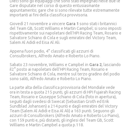
Dieci sono gli equipaggi che sono stati impegnati nelle due le
Gare disputate nel corso di questo entusiasmante
appuntamento; gare che si sono rilevate tutte estremamente
importanti ai fini della classifica provvisoria.
Giovedì 21 novembre a vincere
Gara 1
sono stati i britannici
del Team GB, Scott Williams e Martin Campbel; si sono imposti
rispettivamente sui napoletani dell’HPI Racing Team, Rosario e
Salvatore Schiano di Cola e sugli emiratini del Victory Team,
Salem Al Adidi ed Eisa Al Ali.
Appena fuori podio, 4° classificati gli azzurri di
Consulbrokers, Alfredo Amato e Roberto Lo Piano.
Sabato 23 novembre, Williams e Campbel in
Gara 2
, lasciando
il2° posto ai napoletani dell’HPI Racing Team, Rosario e
Salvatore Schiano di Cola, mentre sul terzo gradino del podio
sono saliti, Alfredo Amato e Roberto Lo Piano.
La parte alta della classifica provvisoria del Mondiale vede
ora in testa a quota 215 punti, gli azzurri di HPI Fujairah Racing
Team, Rosario e Giuseppe Schiano di Cola (foto in apertura),
seguiti dagli svedesi di Swecat (Sebastian Groth ed Erik
Sundblad Johansen) a 214 punti e dagli emiratini del Victory
Team (Salem Al Adidi e Eisa Al Ali) a 163 punti. Seguono gli
azzurri di Consulbrokers (Alfredo Amato e Roberto Lo Piano),
con 159 punti e, più distanti, gli inglesi del Team GB, Scott
Williams e Martin Campbel a quota p.118.