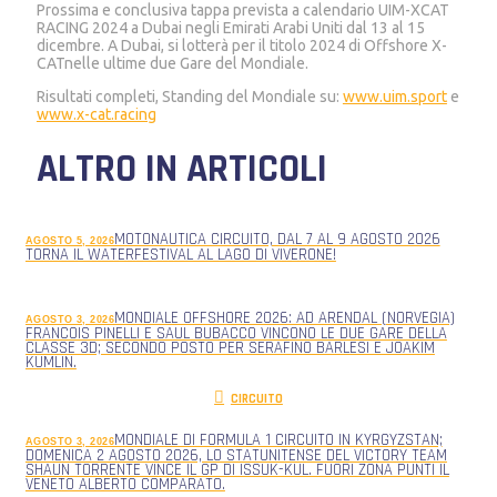
Prossima e conclusiva tappa prevista a calendario UIM-XCAT
RACING 2024 a Dubai negli Emirati Arabi Uniti dal 13 al 15
dicembre. A Dubai, si lotterà per il titolo 2024 di Offshore X-
CATnelle ultime due Gare del Mondiale.
Risultati completi, Standing del Mondiale su:
www.uim.sport
e
www.x-cat.racing
ALTRO IN ARTICOLI
MOTONAUTICA CIRCUITO, DAL 7 AL 9 AGOSTO 2026
AGOSTO 5, 2026
TORNA IL WATERFESTIVAL AL LAGO DI VIVERONE!
MONDIALE OFFSHORE 2026: AD ARENDAL (NORVEGIA)
AGOSTO 3, 2026
FRANCOIS PINELLI E SAUL BUBACCO VINCONO LE DUE GARE DELLA
CLASSE 3D; SECONDO POSTO PER SERAFINO BARLESI E JOAKIM
KUMLIN.
CIRCUITO
MONDIALE DI FORMULA 1 CIRCUITO IN KYRGYZSTAN;
AGOSTO 3, 2026
DOMENICA 2 AGOSTO 2026, LO STATUNITENSE DEL VICTORY TEAM
SHAUN TORRENTE VINCE IL GP DI ISSUK-KUL. FUORI ZONA PUNTI IL
VENETO ALBERTO COMPARATO.