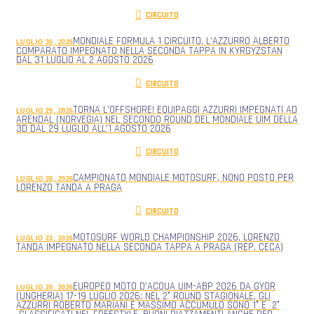
CIRCUITO
MONDIALE FORMULA 1 CIRCUITO, L’AZZURRO ALBERTO
LUGLIO 30, 2026
COMPARATO IMPEGNATO NELLA SECONDA TAPPA IN KYRGYZSTAN
DAL 31 LUGLIO AL 2 AGOSTO 2026
CIRCUITO
TORNA L’OFFSHORE! EQUIPAGGI AZZURRI IMPEGNATI AD
LUGLIO 29, 2026
ARENDAL (NORVEGIA) NEL SECONDO ROUND DEL MONDIALE UIM DELLA
3D DAL 29 LUGLIO ALL’1 AGOSTO 2026
CIRCUITO
CAMPIONATO MONDIALE MOTOSURF, NONO POSTO PER
LUGLIO 28, 2026
LORENZO TANDA A PRAGA
CIRCUITO
MOTOSURF WORLD CHAMPIONSHIP 2026, LORENZO
LUGLIO 23, 2026
TANDA IMPEGNATO NELLA SECONDA TAPPA A PRAGA (REP. CECA)
EUROPEO MOTO D’ACQUA UIM-ABP 2026 DA GYOR
LUGLIO 20, 2026
(UNGHERIA) 17-19 LUGLIO 2026: NEL 2° ROUND STAGIONALE, GLI
AZZURRI ROBERTO MARIANI E MASSIMO ACCUMULO SONO 1° E 2°