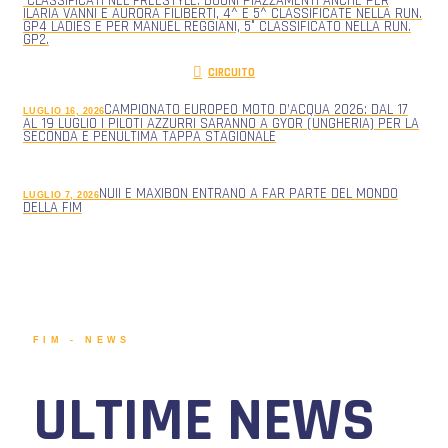
CLASSIFICATI NEL FREESTYLE. BUONI PIAZZAMENTI ANCHE PER
ILARIA VANNI E AURORA FILIBERTI, 4^ E 5^ CLASSIFICATE NELLA RUN.
GP4 LADIES E PER MANUEL REGGIANI, 5° CLASSIFICATO NELLA RUN.
GP2.
CIRCUITO
CAMPIONATO EUROPEO MOTO D’ACQUA 2026: DAL 17
LUGLIO 16, 2026
AL 19 LUGLIO I PILOTI AZZURRI SARANNO A GYOR (UNGHERIA) PER LA
SECONDA E PENULTIMA TAPPA STAGIONALE
NUII E MAXIBON ENTRANO A FAR PARTE DEL MONDO
LUGLIO 7, 2026
DELLA FIM
FIM - NEWS
ULTIME NEWS