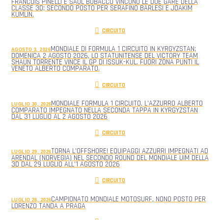
FRANCOIS PINELLI E SAUL BUBACCO VINCONO LE DUE GARE DELLA
CLASSE 3D; SECONDO POSTO PER SERAFINO BARLESI E JOAKIM
KUMLIN.
CIRCUITO
MONDIALE DI FORMULA 1 CIRCUITO IN KYRGYZSTAN;
AGOSTO 3, 2026
DOMENICA 2 AGOSTO 2026, LO STATUNITENSE DEL VICTORY TEAM
SHAUN TORRENTE VINCE IL GP DI ISSUK-KUL. FUORI ZONA PUNTI IL
VENETO ALBERTO COMPARATO.
CIRCUITO
MONDIALE FORMULA 1 CIRCUITO, L’AZZURRO ALBERTO
LUGLIO 30, 2026
COMPARATO IMPEGNATO NELLA SECONDA TAPPA IN KYRGYZSTAN
DAL 31 LUGLIO AL 2 AGOSTO 2026
CIRCUITO
TORNA L’OFFSHORE! EQUIPAGGI AZZURRI IMPEGNATI AD
LUGLIO 29, 2026
ARENDAL (NORVEGIA) NEL SECONDO ROUND DEL MONDIALE UIM DELLA
3D DAL 29 LUGLIO ALL’1 AGOSTO 2026
CIRCUITO
CAMPIONATO MONDIALE MOTOSURF, NONO POSTO PER
LUGLIO 28, 2026
LORENZO TANDA A PRAGA