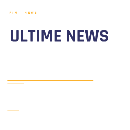
FIM - NEWS
ULTIME NEWS
MOTONAUTICA CIRCUITO, DAL 7 AL
AGOSTO 5, 2026
9 AGOSTO 2026 TORNA IL WATERFESTIVAL AL LAGO DI
VIVERONE!
LEGGI LA
NEWS