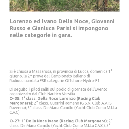
Lorenzo ed Ivano Della Noce, Giovanni
Russo e Gianluca Parisi si impongono
nelle categorie in gara.
Si è chiusa a Massarosa, in provincia di Lucca, domenica 1°
giugno, la 2^ prova del Campionato Italiano di
Radiocomandata FSR categorie Offshore-Hydro-F1.
Di seguito, i piloti saliti sul podio di giornata dell’Evento
organizzato dal Club Nautico Versilia.
O-35: 1° class. Della Noce Lorenzo (Racing Club
Margonara)
; 2° class. Guerrini Romano (G.S.N. Club A.V.I.S.
Ravenna); 3° class. De Maria Camillo (Yacht Club Como M.I.La
C.V.C)
O-27: 1° Della Noce Ivano (Racing Club Margonara)
; 2°
class. De Maria Camillo (Yacht Club Como M.I.La C.V.C); 3°