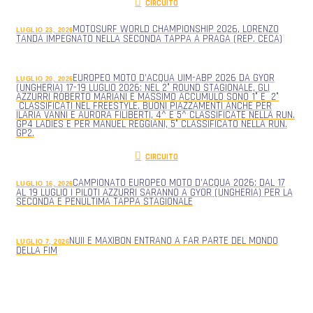
CIRCUITO
MOTOSURF WORLD CHAMPIONSHIP 2026, LORENZO
LUGLIO 23, 2026
TANDA IMPEGNATO NELLA SECONDA TAPPA A PRAGA (REP. CECA)
EUROPEO MOTO D’ACQUA UIM-ABP 2026 DA GYOR
LUGLIO 20, 2026
(UNGHERIA) 17-19 LUGLIO 2026: NEL 2° ROUND STAGIONALE, GLI
AZZURRI ROBERTO MARIANI E MASSIMO ACCUMULO SONO 1° E 2°
CLASSIFICATI NEL FREESTYLE. BUONI PIAZZAMENTI ANCHE PER
ILARIA VANNI E AURORA FILIBERTI, 4^ E 5^ CLASSIFICATE NELLA RUN.
GP4 LADIES E PER MANUEL REGGIANI, 5° CLASSIFICATO NELLA RUN.
GP2.
CIRCUITO
CAMPIONATO EUROPEO MOTO D’ACQUA 2026: DAL 17
LUGLIO 16, 2026
AL 19 LUGLIO I PILOTI AZZURRI SARANNO A GYOR (UNGHERIA) PER LA
SECONDA E PENULTIMA TAPPA STAGIONALE
NUII E MAXIBON ENTRANO A FAR PARTE DEL MONDO
LUGLIO 7, 2026
DELLA FIM