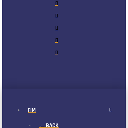
FIM
← BACK