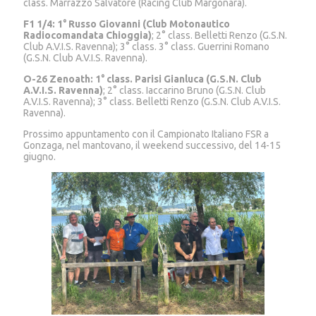
class. Marrazzo Salvatore (Racing Club Margonara).
F1 1/4: 1° Russo Giovanni (Club Motonautico
Radiocomandata Chioggia)
; 2° class. Belletti Renzo (G.S.N.
Club A.V.I.S. Ravenna); 3° class. 3° class. Guerrini Romano
(G.S.N. Club A.V.I.S. Ravenna).
O-26 Zenoath: 1° class. Parisi Gianluca (G.S.N. Club
A.V.I.S. Ravenna)
; 2° class. Iaccarino Bruno (G.S.N. Club
A.V.I.S. Ravenna); 3° class. Belletti Renzo (G.S.N. Club A.V.I.S.
Ravenna).
Prossimo appuntamento con il Campionato Italiano FSR a
Gonzaga, nel mantovano, il weekend successivo, del 14-15
giugno.