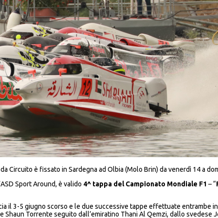
a Circuito è fissato in Sardegna ad Olbia (Molo Brin) da venerdì 14 a do
l’ASD Sport Around, è valido
4
^ tappa del Campionato Mondiale F1
– “
a il 3-5 giugno scorso e le due successive tappe effettuate entrambe in I
tense Shaun Torrente seguito dall’emiratino Thani Al Qemzi, dallo svedese 