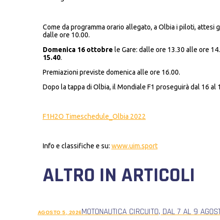
Come da programma orario allegato, a Olbia i piloti, attesi 
dalle ore 10.00.
Domenica
16 ottobre
le Gare: dalle ore 13.30 alle ore 14
15.40
.
Premiazioni previste domenica alle ore 16.00.
Dopo la tappa di Olbia, il Mondiale F1 proseguirà dal 16 al 
F1H2O Timeschedule_Olbia 2022
Info e classifiche e su:
www.uim.sport
ALTRO IN ARTICOLI
MOTONAUTICA CIRCUITO, DAL 7 AL 9 AGOS
AGOSTO 5, 2026