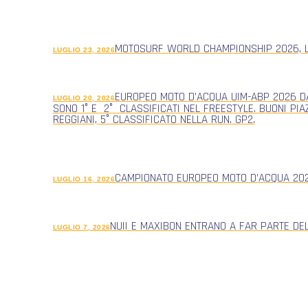
MOTOSURF WORLD CHAMPIONSHIP 2026, L
LUGLIO 23, 2026
EUROPEO MOTO D’ACQUA UIM-ABP 2026 DA
LUGLIO 20, 2026
SONO 1° E 2° CLASSIFICATI NEL FREESTYLE. BUONI PIA
REGGIANI, 5° CLASSIFICATO NELLA RUN. GP2.
CAMPIONATO EUROPEO MOTO D’ACQUA 2026
LUGLIO 16, 2026
NUII E MAXIBON ENTRANO A FAR PARTE DE
LUGLIO 7, 2026