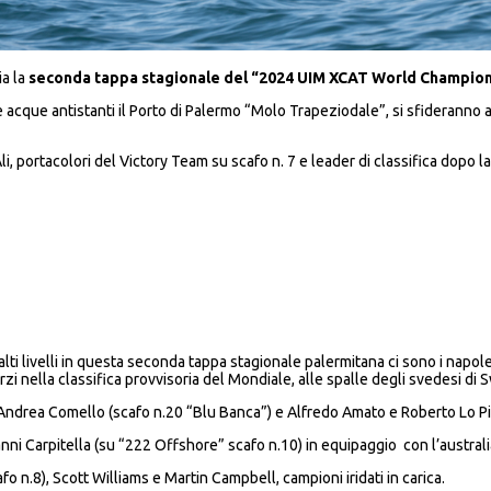
ia la
seconda tappa stagionale del “2024 UIM XCAT World Champio
le acque antistanti il Porto di Palermo “Molo Trapeziodale”, si sfideranno 
li, portacolori del Victory Team su scafo n. 7 e leader di classifica dopo l
d alti livelli in questa seconda tappa stagionale palermitana ci sono i napo
rzi nella classifica provvisoria del Mondiale, alle spalle degli svedesi di
e Andrea Comello (scafo n.20 “Blu Banca”) e Alfredo Amato e Roberto Lo P
vanni Carpitella (su “222 Offshore” scafo n.10) in equipaggio con l’austral
afo n.8), Scott Williams e Martin Campbell, campioni iridati in carica.