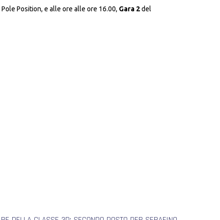
e Pole Position, e alle ore alle ore 16.00,
Gara 2
del
ARE DELLA CLASSE 3D; SECONDO POSTO PER SERAFINO