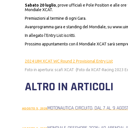
Sabato 20 luglio
, prove ufficiali e Pole Position e alle ore
Mondiale XCAT.
Premiazioni al termine di ogni Gara.
Avanprogramma gara e standing del Mondiale, su www.ui
In allegato l’Entry List iscritti.
Prossimo appuntamento con il Mondiale XCAT sarà sempre in I
2024 UIM XCAT WC Round 2 Provisional Entry List
Foto in apertura: scafi XCAT (Foto da XCAT-Racing 2023 Ed
ALTRO IN ARTICOLI
MOTONAUTICA CIRCUITO, DAL 7 AL 9 AGOS
AGOSTO 5, 2026
MONDIALE OFFSHORE 2026: AD ARENDAL (