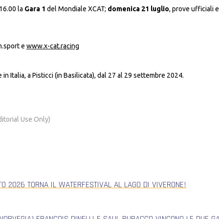
 16.00 la
Gara 1
del Mondiale XCAT;
domenica 21 luglio
, prove ufficiali 
m.sport e
www.x-cat.racing
talia, a Pisticci (in Basilicata), dal 27 al 29 settembre 2024.
itorial Use Only)
TO 2026 TORNA IL WATERFESTIVAL AL LAGO DI VIVERONE!
NORVEGIA) FRANCOIS PINELLI E SAUL BUBACCO VINCONO LE DUE G