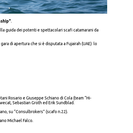
nship”
.
alla guida dei potenti e spettacolari scafi catamarani da
a gara di apertura che si è disputata a Fujairah (UAE) lo
letani Rosario e Giuseppe Schiano di Cola (team “Hi-
 Swecat, Sebastian Groth ed Erik Sundblad.
iano, su “Consulbrokers” (scafo n.22).
iano Michael Falco.