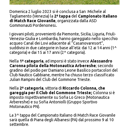
Domenica 2 luglio 2023 si è conclusa a San Michele al
Tagliamento (Venezia) la
2ª tappa
del
Campionato Italiano
di Match Race Giovanile
, organizzata dalla ASD
Gommonauti Pordenonesi
.
I giovani piloti, provenienti da Piemonte, Sicilia, Liguria, Friuli-
Venezia-Giulia e Lombardia, hanno gareggiato nello specchio
acqueo Canal dei Lovi adiacente al “Casanovaresort”,
suddivisi in due categorie in base all’età: dai 12 ai 14 anni (1^
categoria) e dai 15 ai 17 anni (2^ categoria).
Nella
1ª categoria
, ad imporsi è stato invece
Alessandro
Caronna
pilota della Motonautica Arbereshe
; secondo
gradino del podio per Damiano Leone Basilico portacolori del
Club Nautico Gabbiane, mentre ha chiuso terzo classificato
Julian Rampini del Club del Gommone Trieste.
Nella
2ª categoria
, vittoria di
Riccardo Colonna,
che
gareggia per il Club del Gommone Trieste;
Colonna si è
imposto rispettivamente su Sofia Lo Greco (Motonautica
Arbereshe) e su Sofia Antoniolli (Gruppo Sportivo
Motonautico PN).
La 3^ tappa del Campionato Italiano di Match Race Giovanile
sarà quella di Piana degli Albanesi (PA) dal prossimo 9 al 10
settembre.