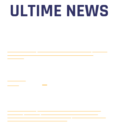
ULTIME NEWS
MOTONAUTICA CIRCUITO, DAL 7 AL
AGOSTO 5, 2026
9 AGOSTO 2026 TORNA IL WATERFESTIVAL AL LAGO DI
VIVERONE!
LEGGI LA
NEWS
MONDIALE OFFSHORE 2026: AD
AGOSTO 3, 2026
ARENDAL (NORVEGIA) FRANCOIS PINELLI E SAUL BUBACCO
VINCONO LE DUE GARE DELLA CLASSE 3D; SECONDO POSTO PER
SERAFINO BARLESI E JOAKIM KUMLIN.