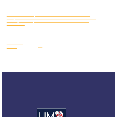
CAMPIONATO EUROPEO MOTO
LUGLIO 16, 2026
D’ACQUA 2026: DAL 17 AL 19 LUGLIO I PILOTI AZZURRI SARANNO
A GYOR (UNGHERIA) PER LA SECONDA E PENULTIMA TAPPA
STAGIONALE
LEGGI LA
NEWS