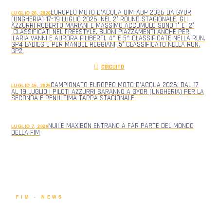
EUROPEO MOTO D’ACQUA UIM-ABP 2026 DA GYOR
LUGLIO 20, 2026
(UNGHERIA) 17-19 LUGLIO 2026: NEL 2° ROUND STAGIONALE, GLI
AZZURRI ROBERTO MARIANI E MASSIMO ACCUMULO SONO 1° E 2°
CLASSIFICATI NEL FREESTYLE. BUONI PIAZZAMENTI ANCHE PER
ILARIA VANNI E AURORA FILIBERTI, 4^ E 5^ CLASSIFICATE NELLA RUN.
GP4 LADIES E PER MANUEL REGGIANI, 5° CLASSIFICATO NELLA RUN.
GP2.
CIRCUITO
CAMPIONATO EUROPEO MOTO D’ACQUA 2026: DAL 17
LUGLIO 16, 2026
AL 19 LUGLIO I PILOTI AZZURRI SARANNO A GYOR (UNGHERIA) PER LA
SECONDA E PENULTIMA TAPPA STAGIONALE
NUII E MAXIBON ENTRANO A FAR PARTE DEL MONDO
LUGLIO 7, 2026
DELLA FIM
FIM - NEWS