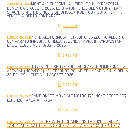
MONDIALE DI FORMULA 1 CIRCUITO IN KYRGYZSTAN;
AGOSTO 3, 2026
DOMENICA 2 AGOSTO 2026, LO STATUNITENSE DEL VICTORY TEAM
SHAUN TORRENTE VINCE IL GP DI ISSUK-KUL. FUORI ZONA PUNTI IL
VENETO ALBERTO COMPARATO.
CIRCUITO
MONDIALE FORMULA 1 CIRCUITO, L’AZZURRO ALBERTO
LUGLIO 30, 2026
COMPARATO IMPEGNATO NELLA SECONDA TAPPA IN KYRGYZSTAN
DAL 31 LUGLIO AL 2 AGOSTO 2026
CIRCUITO
TORNA L’OFFSHORE! EQUIPAGGI AZZURRI IMPEGNATI AD
LUGLIO 29, 2026
ARENDAL (NORVEGIA) NEL SECONDO ROUND DEL MONDIALE UIM DELLA
3D DAL 29 LUGLIO ALL’1 AGOSTO 2026
CIRCUITO
CAMPIONATO MONDIALE MOTOSURF, NONO POSTO PER
LUGLIO 28, 2026
LORENZO TANDA A PRAGA
CIRCUITO
MOTOSURF WORLD CHAMPIONSHIP 2026, LORENZO
LUGLIO 23, 2026
TANDA IMPEGNATO NELLA SECONDA TAPPA A PRAGA (REP. CECA)