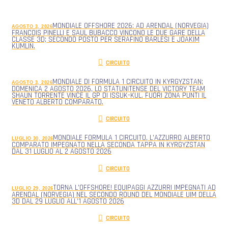
MONDIALE OFFSHORE 2026: AD ARENDAL (NORVEGIA)
AGOSTO 3, 2026
FRANCOIS PINELLI E SAUL BUBACCO VINCONO LE DUE GARE DELLA
CLASSE 3D; SECONDO POSTO PER SERAFINO BARLESI E JOAKIM
KUMLIN.
CIRCUITO
MONDIALE DI FORMULA 1 CIRCUITO IN KYRGYZSTAN;
AGOSTO 3, 2026
DOMENICA 2 AGOSTO 2026, LO STATUNITENSE DEL VICTORY TEAM
SHAUN TORRENTE VINCE IL GP DI ISSUK-KUL. FUORI ZONA PUNTI IL
VENETO ALBERTO COMPARATO.
CIRCUITO
MONDIALE FORMULA 1 CIRCUITO, L’AZZURRO ALBERTO
LUGLIO 30, 2026
COMPARATO IMPEGNATO NELLA SECONDA TAPPA IN KYRGYZSTAN
DAL 31 LUGLIO AL 2 AGOSTO 2026
CIRCUITO
TORNA L’OFFSHORE! EQUIPAGGI AZZURRI IMPEGNATI AD
LUGLIO 29, 2026
ARENDAL (NORVEGIA) NEL SECONDO ROUND DEL MONDIALE UIM DELLA
3D DAL 29 LUGLIO ALL’1 AGOSTO 2026
CIRCUITO