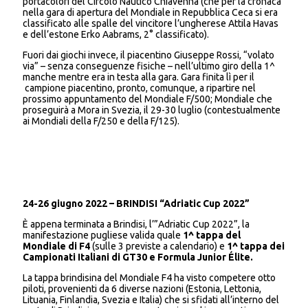
portacolori del Circolo Nautico Chiavenna (che per la cronaca
nella gara di apertura del Mondiale in Repubblica Ceca si era
classificato alle spalle del vincitore l’ungherese Attila Havas
e dell’estone Erko Aabrams, 2° classificato).
Fuori dai giochi invece, il piacentino Giuseppe Rossi, “volato
via” – senza conseguenze fisiche – nell’ultimo giro della 1^
manche mentre era in testa alla gara. Gara finita lì per il
campione piacentino, pronto, comunque, a ripartire nel
prossimo appuntamento del Mondiale F/500; Mondiale che
proseguirà a Mora in Svezia, il 29-30 luglio (contestualmente
ai Mondiali della F/250 e della F/125).
24-26 giugno 2022 – BRINDISI “Adriatic Cup 2022”
È appena terminata a Brindisi, l’”Adriatic Cup 2022”, la
manifestazione pugliese valida quale
1^ tappa del
Mondiale di F4
(sulle 3 previste a calendario) e
1^ tappa dei
Campionati Italiani di GT30 e Formula Junior Élite.
La tappa brindisina del Mondiale F4 ha visto competere otto
piloti, provenienti da 6 diverse nazioni (Estonia, Lettonia,
Lituania, Finlandia, Svezia e Italia) che si sfidati all’interno del