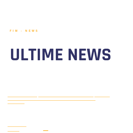
FIM - NEWS
ULTIME NEWS
MOTONAUTICA CIRCUITO, DAL 7 AL
AGOSTO 5, 2026
9 AGOSTO 2026 TORNA IL WATERFESTIVAL AL LAGO DI
VIVERONE!
LEGGI LA
NEWS