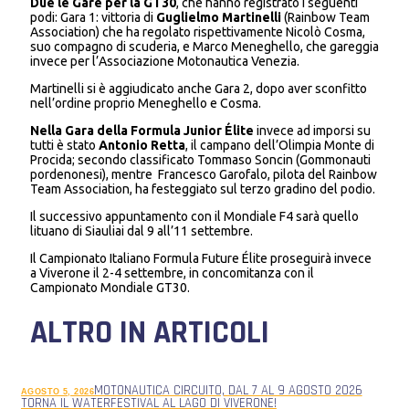
Due le Gare per la GT30
, che hanno registrato i seguenti
podi: Gara 1: vittoria di
Guglielmo Martinelli
(Rainbow Team
Association) che ha regolato rispettivamente Nicolò Cosma,
suo compagno di scuderia, e Marco Meneghello, che gareggia
invece per l’Associazione Motonautica Venezia.
Martinelli si è aggiudicato anche Gara 2, dopo aver sconfitto
nell’ordine proprio Meneghello e Cosma.
Nella Gara della Formula Junior Élite
invece ad imporsi su
tutti è stato
Antonio Retta
, il campano dell’Olimpia Monte di
Procida; secondo classificato Tommaso Soncin (Gommonauti
pordenonesi), mentre Francesco Garofalo, pilota del Rainbow
Team Association, ha festeggiato sul terzo gradino del podio.
Il successivo appuntamento con il Mondiale F4 sarà quello
lituano di Siauliai dal 9 all’11 settembre.
Il Campionato Italiano Formula Future Élite proseguirà invece
a Viverone il 2-4 settembre, in concomitanza con il
Campionato Mondiale GT30.
ALTRO IN ARTICOLI
MOTONAUTICA CIRCUITO, DAL 7 AL 9 AGOSTO 2026
AGOSTO 5, 2026
TORNA IL WATERFESTIVAL AL LAGO DI VIVERONE!