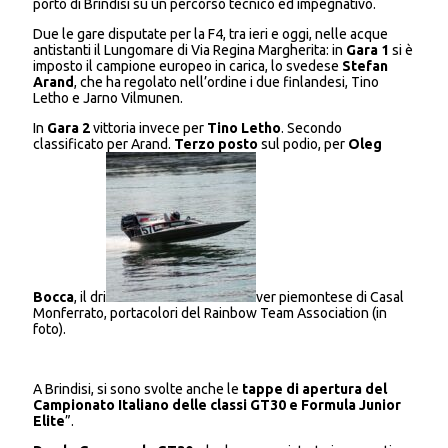
porto di Brindisi su un percorso tecnico ed impegnativo.
Due le gare disputate per la F4, tra ieri e oggi, nelle acque
antistanti il Lungomare di Via Regina Margherita: in
Gara 1
si è
imposto il campione europeo in carica, lo svedese
Stefan
Arand
, che ha regolato nell’ordine i due finlandesi, Tino
Letho e Jarno Vilmunen.
In
Gara 2
vittoria invece per
Tino Letho
. Secondo
classificato per Arand.
Terzo posto
sul podio, per
Oleg
Bocca
, il dri
ver piemontese di Casal
Monferrato, portacolori del Rainbow Team Association (in
foto).
A Brindisi, si sono svolte anche le
tappe di apertura del
Campionato Italiano delle classi GT30 e Formula
Junior
Elite
”.