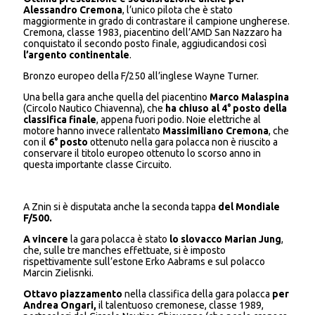
Alessandro Cremona
, l’unico pilota che è stato
maggiormente in grado di contrastare il campione ungherese.
Cremona, classe 1983, piacentino dell’AMD San Nazzaro ha
conquistato il secondo posto finale, aggiudicandosi così
l’argento continentale
.
Bronzo europeo della F/250 all’inglese Wayne Turner.
Una bella gara anche quella del piacentino
Marco Malaspina
(Circolo Nautico Chiavenna), che
ha chiuso al 4° posto della
classifica finale
, appena fuori podio. Noie elettriche al
motore hanno invece rallentato
Massimiliano Cremona
, che
con il
6° posto
ottenuto nella gara polacca non è riuscito a
conservare il titolo europeo ottenuto lo scorso anno in
questa importante classe Circuito.
A Znin si è disputata anche la seconda tappa
del Mondiale
F/500.
A vincere
la gara polacca è stato
lo slovacco Marian Jung
,
che, sulle tre manches effettuate, si è imposto
rispettivamente sull’estone Erko Aabrams e sul polacco
Marcin Zielisnki.
Ottavo piazzamento
nella classifica della gara polacca
pe
r
Andrea Ongari,
il talentuoso cremonese, classe 1989,