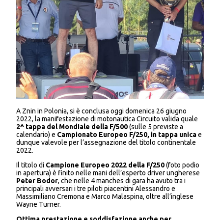
A Znin in Polonia, si è conclusa oggi domenica 26 giugno
2022, la manifestazione di motonautica Circuito valida quale
2^
tappa del
Mondiale della F/500
(sulle 5 previste a
calendario) e
Campionato Europeo F/250, in tappa unica
e
dunque valevole per l’assegnazione del titolo continentale
2022.
Il titolo di
Campione Europeo 2022 della F/250
(foto podio
in apertura) è finito nelle mani dell’esperto driver ungherese
Peter Bodor
, che nelle 4 manches di gara ha avuto tra i
principali avversari i tre piloti piacentini Alessandro e
Massimiliano Cremona e Marco Malaspina, oltre all’inglese
Wayne Turner.
Ottima prestazione e soddisfazione anche per