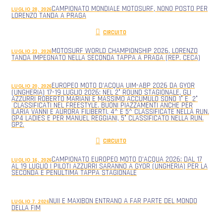
CAMPIONATO MONDIALE MOTOSURF, NONO POSTO PER
LUGLIO 28, 2026
LORENZO TANDA A PRAGA
CIRCUITO
MOTOSURF WORLD CHAMPIONSHIP 2026, LORENZO
LUGLIO 23, 2026
TANDA IMPEGNATO NELLA SECONDA TAPPA A PRAGA (REP. CECA)
EUROPEO MOTO D’ACQUA UIM-ABP 2026 DA GYOR
LUGLIO 20, 2026
(UNGHERIA) 17-19 LUGLIO 2026: NEL 2° ROUND STAGIONALE, GLI
AZZURRI ROBERTO MARIANI E MASSIMO ACCUMULO SONO 1° E 2°
CLASSIFICATI NEL FREESTYLE. BUONI PIAZZAMENTI ANCHE PER
ILARIA VANNI E AURORA FILIBERTI, 4^ E 5^ CLASSIFICATE NELLA RUN.
GP4 LADIES E PER MANUEL REGGIANI, 5° CLASSIFICATO NELLA RUN.
GP2.
CIRCUITO
CAMPIONATO EUROPEO MOTO D’ACQUA 2026: DAL 17
LUGLIO 16, 2026
AL 19 LUGLIO I PILOTI AZZURRI SARANNO A GYOR (UNGHERIA) PER LA
SECONDA E PENULTIMA TAPPA STAGIONALE
NUII E MAXIBON ENTRANO A FAR PARTE DEL MONDO
LUGLIO 7, 2026
DELLA FIM