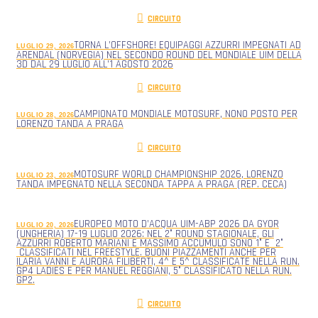
CIRCUITO
TORNA L’OFFSHORE! EQUIPAGGI AZZURRI IMPEGNATI AD
LUGLIO 29, 2026
ARENDAL (NORVEGIA) NEL SECONDO ROUND DEL MONDIALE UIM DELLA
3D DAL 29 LUGLIO ALL’1 AGOSTO 2026
CIRCUITO
CAMPIONATO MONDIALE MOTOSURF, NONO POSTO PER
LUGLIO 28, 2026
LORENZO TANDA A PRAGA
CIRCUITO
MOTOSURF WORLD CHAMPIONSHIP 2026, LORENZO
LUGLIO 23, 2026
TANDA IMPEGNATO NELLA SECONDA TAPPA A PRAGA (REP. CECA)
EUROPEO MOTO D’ACQUA UIM-ABP 2026 DA GYOR
LUGLIO 20, 2026
(UNGHERIA) 17-19 LUGLIO 2026: NEL 2° ROUND STAGIONALE, GLI
AZZURRI ROBERTO MARIANI E MASSIMO ACCUMULO SONO 1° E 2°
CLASSIFICATI NEL FREESTYLE. BUONI PIAZZAMENTI ANCHE PER
ILARIA VANNI E AURORA FILIBERTI, 4^ E 5^ CLASSIFICATE NELLA RUN.
GP4 LADIES E PER MANUEL REGGIANI, 5° CLASSIFICATO NELLA RUN.
GP2.
CIRCUITO