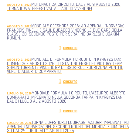
MOTONAUTICA CIRCUITO, DAL 7 AL 9 AGOSTO 2026
AGOSTO 5, 2026
TORNA IL WATERFESTIVAL AL LAGO DI VIVERONE!
MONDIALE OFFSHORE 2026: AD ARENDAL (NORVEGIA)
AGOSTO 3, 2026
FRANCOIS PINELLI E SAUL BUBACCO VINCONO LE DUE GARE DELLA
CLASSE 3D; SECONDO POSTO PER SERAFINO BARLESI E JOAKIM
KUMLIN.
CIRCUITO
MONDIALE DI FORMULA 1 CIRCUITO IN KYRGYZSTAN;
AGOSTO 3, 2026
DOMENICA 2 AGOSTO 2026, LO STATUNITENSE DEL VICTORY TEAM
SHAUN TORRENTE VINCE IL GP DI ISSUK-KUL. FUORI ZONA PUNTI IL
VENETO ALBERTO COMPARATO.
CIRCUITO
MONDIALE FORMULA 1 CIRCUITO, L’AZZURRO ALBERTO
LUGLIO 30, 2026
COMPARATO IMPEGNATO NELLA SECONDA TAPPA IN KYRGYZSTAN
DAL 31 LUGLIO AL 2 AGOSTO 2026
CIRCUITO
TORNA L’OFFSHORE! EQUIPAGGI AZZURRI IMPEGNATI AD
LUGLIO 29, 2026
ARENDAL (NORVEGIA) NEL SECONDO ROUND DEL MONDIALE UIM DELLA
3D DAL 29 LUGLIO ALL’1 AGOSTO 2026