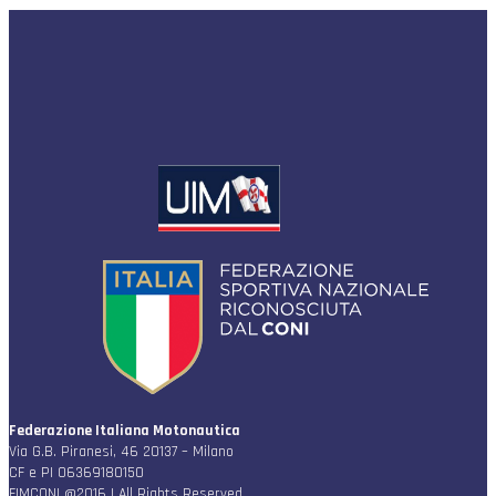
Federazione Italiana Motonautica
Via G.B. Piranesi, 46 20137 – Milano
CF e PI 06369180150
FIMCONI @2016 | All Rights Reserved