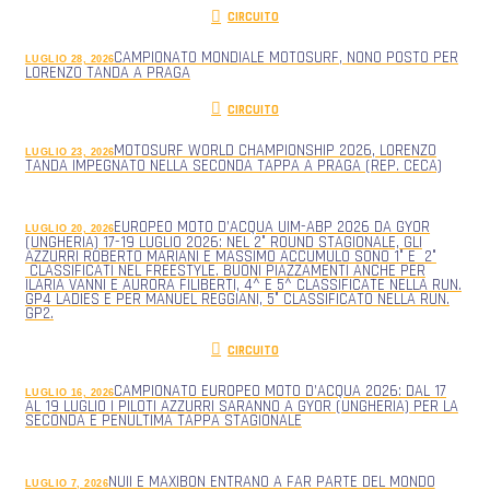
CIRCUITO
CAMPIONATO MONDIALE MOTOSURF, NONO POSTO PER
LUGLIO 28, 2026
LORENZO TANDA A PRAGA
CIRCUITO
MOTOSURF WORLD CHAMPIONSHIP 2026, LORENZO
LUGLIO 23, 2026
TANDA IMPEGNATO NELLA SECONDA TAPPA A PRAGA (REP. CECA)
EUROPEO MOTO D’ACQUA UIM-ABP 2026 DA GYOR
LUGLIO 20, 2026
(UNGHERIA) 17-19 LUGLIO 2026: NEL 2° ROUND STAGIONALE, GLI
AZZURRI ROBERTO MARIANI E MASSIMO ACCUMULO SONO 1° E 2°
CLASSIFICATI NEL FREESTYLE. BUONI PIAZZAMENTI ANCHE PER
ILARIA VANNI E AURORA FILIBERTI, 4^ E 5^ CLASSIFICATE NELLA RUN.
GP4 LADIES E PER MANUEL REGGIANI, 5° CLASSIFICATO NELLA RUN.
GP2.
CIRCUITO
CAMPIONATO EUROPEO MOTO D’ACQUA 2026: DAL 17
LUGLIO 16, 2026
AL 19 LUGLIO I PILOTI AZZURRI SARANNO A GYOR (UNGHERIA) PER LA
SECONDA E PENULTIMA TAPPA STAGIONALE
NUII E MAXIBON ENTRANO A FAR PARTE DEL MONDO
LUGLIO 7, 2026