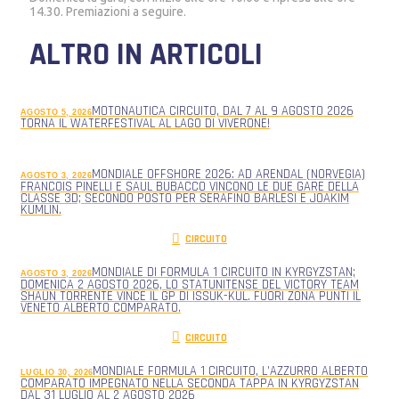
14.30. Premiazioni a seguire.
ALTRO IN ARTICOLI
MOTONAUTICA CIRCUITO, DAL 7 AL 9 AGOSTO 2026
AGOSTO 5, 2026
TORNA IL WATERFESTIVAL AL LAGO DI VIVERONE!
MONDIALE OFFSHORE 2026: AD ARENDAL (NORVEGIA)
AGOSTO 3, 2026
FRANCOIS PINELLI E SAUL BUBACCO VINCONO LE DUE GARE DELLA
CLASSE 3D; SECONDO POSTO PER SERAFINO BARLESI E JOAKIM
KUMLIN.
CIRCUITO
MONDIALE DI FORMULA 1 CIRCUITO IN KYRGYZSTAN;
AGOSTO 3, 2026
DOMENICA 2 AGOSTO 2026, LO STATUNITENSE DEL VICTORY TEAM
SHAUN TORRENTE VINCE IL GP DI ISSUK-KUL. FUORI ZONA PUNTI IL
VENETO ALBERTO COMPARATO.
CIRCUITO
MONDIALE FORMULA 1 CIRCUITO, L’AZZURRO ALBERTO
LUGLIO 30, 2026
COMPARATO IMPEGNATO NELLA SECONDA TAPPA IN KYRGYZSTAN
DAL 31 LUGLIO AL 2 AGOSTO 2026