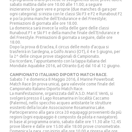
sabato mattina dalle ore 10.00 alle 11.00; a seguire
inizieranno le gare vere e proprie (due manches di gara per
ogni categoria): si inizia con le classi Ski F3 e F2 e Runabout F2
e poi la prima manche dell’Endurance e del Freestyle;
Premiazioni di giornata alle ore 18.00.
La domenica sarà invece la volta delle gare delle classi
Runabout F1 e Ski F1 e della manche finale dell’Endurance e
del Freestyle. Premiazioni di giornata a seguire, dalle ore
18.00.
Dopo la prova di Eraclea, il circus delle moto d’acqua si
trasferirà in Sardegna, a Golfo Aranci (OT), il 4 e 5 giugno, per
la 2^ delle cinque prove stagionali di Campionato.
Da ricordare, l’appuntamento con la tappa italiana del
Mondiale Aquabike 2016, ad Otranto (Le) dal 10 al 12 giugno.
CAMPIONATO ITALIANO DIPORTO MATCH RACE
.
Sabato 7 e domenica 8 Maggio 2016, il Marine Powerboat
Match Race (in prova unica), gara valevole come finale del
Campionato Italiano Diporto Match Race.
La manifestazione, organizzata dall’A.S.D. Mari E Venti, si
svolgerà presso il Lago Rosamarina in località Caccamo
(Palermo), nello specchio acqueo antistante le strutture
esistenti della locale Associazione Rosamarina Lake.
Parteciperanno alla gara circa 20 equipaggi provenienti da più
regioni (ogni equipaggio è composto da pilota e navigatore).
In base al programma orario, sabato dalle ore 11.30 alle 12.45
prove libere e dalle ore 15.00 alle 18.00 prove cronometrate.
Domenica la gara, con inizio alle ore 10.00 e ripresa alle ore