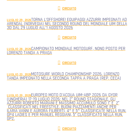
CIRCUITO
TORNA L’OFFSHORE! EQUIPAGGI AZZURRI IMPEGNATI AD
LUGLIO 29, 2026
ARENDAL (NORVEGIA) NEL SECONDO ROUND DEL MONDIALE UIM DELLA
3D DAL 29 LUGLIO ALL’1 AGOSTO 2026
CIRCUITO
CAMPIONATO MONDIALE MOTOSURF, NONO POSTO PER
LUGLIO 28, 2026
LORENZO TANDA A PRAGA
CIRCUITO
MOTOSURF WORLD CHAMPIONSHIP 2026, LORENZO
LUGLIO 23, 2026
TANDA IMPEGNATO NELLA SECONDA TAPPA A PRAGA (REP. CECA)
EUROPEO MOTO D’ACQUA UIM-ABP 2026 DA GYOR
LUGLIO 20, 2026
(UNGHERIA) 17-19 LUGLIO 2026: NEL 2° ROUND STAGIONALE, GLI
AZZURRI ROBERTO MARIANI E MASSIMO ACCUMULO SONO 1° E 2°
CLASSIFICATI NEL FREESTYLE. BUONI PIAZZAMENTI ANCHE PER
ILARIA VANNI E AURORA FILIBERTI, 4^ E 5^ CLASSIFICATE NELLA RUN.
GP4 LADIES E PER MANUEL REGGIANI, 5° CLASSIFICATO NELLA RUN.
GP2.
CIRCUITO