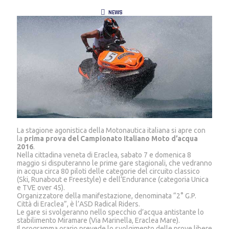
NEWS
La stagione agonistica della Motonautica italiana si apre con
la
prima prova del Campionato Italiano Moto d’acqua
2016
.
Nella cittadina veneta di Eraclea, sabato 7 e domenica 8
maggio si disputeranno le prime gare stagionali, che vedranno
in acqua circa 80 piloti delle categorie del circuito classico
(Ski, Runabout e Freestyle) e dell’Endurance (categoria Unica
e TVE over 45).
Organizzatore della manifestazione, denominata “2° G.P.
Città di Eraclea”, è l’ASD Radical Riders.
Le gare si svolgeranno nello specchio d’acqua antistante lo
stabilimento Miramare (Via Marinella, Eraclea Mare).
Il programma orario prevede lo svolgimento delle prove libere