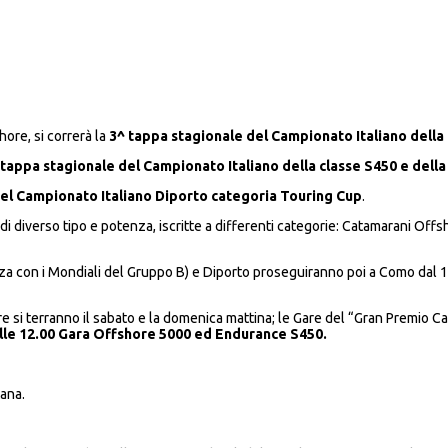
hore, si correrà la
3^ tappa stagionale del Campionato Italiano della
 tappa stagionale del Campionato Italiano della classe S450 e dell
el Campionato Italiano Diporto categoria Touring Cup
.
 di diverso tipo e potenza, iscritte a differenti categorie: Catamarani O
za con i Mondiali del Gruppo B) e Diporto proseguiranno poi a Como dal 14 
 si terranno il sabato e la domenica mattina; le Gare del “Gran Premio Ca
alle 12.00 Gara Offshore 5000 ed Endurance S450.
tana.