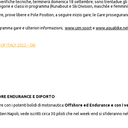
e verifiche tecniche, terminerà domenica 18 settembre; sono trentadue gli a
tegorie e classi in programma (Runabout e Ski Division, maschile e femminil
, prove libere e Pole Position, a seguire inizio gare; le Gare proseguirann
ramma gare e ulteriori informazioni,
www.uim.sport
e
www.aquabike.ne
OF ITALY 2022 – SKI
SHORE ENDURANCE E DIPORTO
 con i potenti bolidi di motonautica
Offshore ed Endurance
e con i v
ri Napoli, vede iscritti circa 30 piloti che nel week-end si sfideranno nel