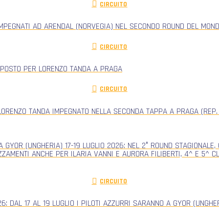
CIRCUITO
IMPEGNATI AD ARENDAL (NORVEGIA) NEL SECONDO ROUND DEL MONDI
CIRCUITO
 POSTO PER LORENZO TANDA A PRAGA
CIRCUITO
ORENZO TANDA IMPEGNATO NELLA SECONDA TAPPA A PRAGA (REP.
 GYOR (UNGHERIA) 17-19 LUGLIO 2026: NEL 2° ROUND STAGIONALE
ZZAMENTI ANCHE PER ILARIA VANNI E AURORA FILIBERTI, 4^ E 5^ 
CIRCUITO
: DAL 17 AL 19 LUGLIO I PILOTI AZZURRI SARANNO A GYOR (UNGH