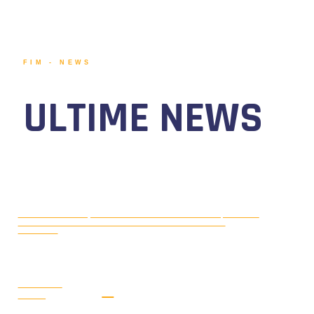
FIM - NEWS
ULTIME NEWS
MOTONAUTICA CIRCUITO, DAL 7 AL
AGOSTO 5, 2026
9 AGOSTO 2026 TORNA IL WATERFESTIVAL AL LAGO DI
VIVERONE!
LEGGI LA
NEWS