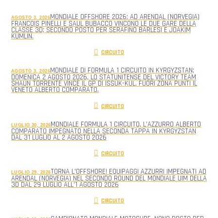
MONDIALE OFFSHORE 2026: AD ARENDAL (NORVEGIA)
AGOSTO 3, 2026
FRANCOIS PINELLI E SAUL BUBACCO VINCONO LE DUE GARE DELLA
CLASSE 3D; SECONDO POSTO PER SERAFINO BARLESI E JOAKIM
KUMLIN.
CIRCUITO
MONDIALE DI FORMULA 1 CIRCUITO IN KYRGYZSTAN;
AGOSTO 3, 2026
DOMENICA 2 AGOSTO 2026, LO STATUNITENSE DEL VICTORY TEAM
SHAUN TORRENTE VINCE IL GP DI ISSUK-KUL. FUORI ZONA PUNTI IL
VENETO ALBERTO COMPARATO.
CIRCUITO
MONDIALE FORMULA 1 CIRCUITO, L’AZZURRO ALBERTO
LUGLIO 30, 2026
COMPARATO IMPEGNATO NELLA SECONDA TAPPA IN KYRGYZSTAN
DAL 31 LUGLIO AL 2 AGOSTO 2026
CIRCUITO
TORNA L’OFFSHORE! EQUIPAGGI AZZURRI IMPEGNATI AD
LUGLIO 29, 2026
ARENDAL (NORVEGIA) NEL SECONDO ROUND DEL MONDIALE UIM DELLA
3D DAL 29 LUGLIO ALL’1 AGOSTO 2026
CIRCUITO