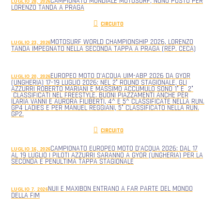
CAMPIONATO MONDIALE MOTOSURF, NONO POSTO PER
LUGLIO 28, 2026
LORENZO TANDA A PRAGA
CIRCUITO
MOTOSURF WORLD CHAMPIONSHIP 2026, LORENZO
LUGLIO 23, 2026
TANDA IMPEGNATO NELLA SECONDA TAPPA A PRAGA (REP. CECA)
EUROPEO MOTO D’ACQUA UIM-ABP 2026 DA GYOR
LUGLIO 20, 2026
(UNGHERIA) 17-19 LUGLIO 2026: NEL 2° ROUND STAGIONALE, GLI
AZZURRI ROBERTO MARIANI E MASSIMO ACCUMULO SONO 1° E 2°
CLASSIFICATI NEL FREESTYLE. BUONI PIAZZAMENTI ANCHE PER
ILARIA VANNI E AURORA FILIBERTI, 4^ E 5^ CLASSIFICATE NELLA RUN.
GP4 LADIES E PER MANUEL REGGIANI, 5° CLASSIFICATO NELLA RUN.
GP2.
CIRCUITO
CAMPIONATO EUROPEO MOTO D’ACQUA 2026: DAL 17
LUGLIO 16, 2026
AL 19 LUGLIO I PILOTI AZZURRI SARANNO A GYOR (UNGHERIA) PER LA
SECONDA E PENULTIMA TAPPA STAGIONALE
NUII E MAXIBON ENTRANO A FAR PARTE DEL MONDO
LUGLIO 7, 2026
DELLA FIM