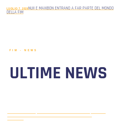
NUII E MAXIBON ENTRANO A FAR PARTE DEL MONDO
LUGLIO 7, 2026
DELLA FIM
FIM - NEWS
ULTIME NEWS
MOTONAUTICA CIRCUITO, DAL 7 AL
AGOSTO 5, 2026
9 AGOSTO 2026 TORNA IL WATERFESTIVAL AL LAGO DI
VIVERONE!