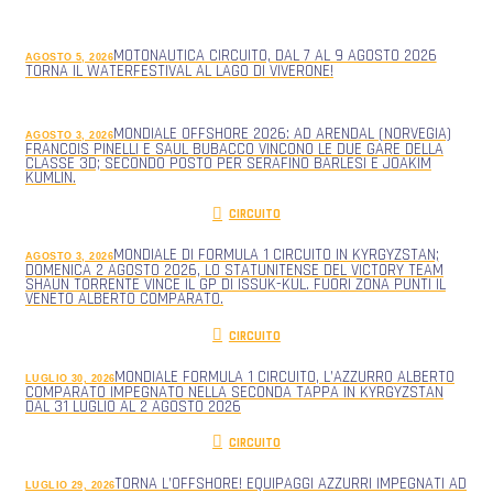
MOTONAUTICA CIRCUITO, DAL 7 AL 9 AGOSTO 2026
AGOSTO 5, 2026
TORNA IL WATERFESTIVAL AL LAGO DI VIVERONE!
MONDIALE OFFSHORE 2026: AD ARENDAL (NORVEGIA)
AGOSTO 3, 2026
FRANCOIS PINELLI E SAUL BUBACCO VINCONO LE DUE GARE DELLA
CLASSE 3D; SECONDO POSTO PER SERAFINO BARLESI E JOAKIM
KUMLIN.
CIRCUITO
MONDIALE DI FORMULA 1 CIRCUITO IN KYRGYZSTAN;
AGOSTO 3, 2026
DOMENICA 2 AGOSTO 2026, LO STATUNITENSE DEL VICTORY TEAM
SHAUN TORRENTE VINCE IL GP DI ISSUK-KUL. FUORI ZONA PUNTI IL
VENETO ALBERTO COMPARATO.
CIRCUITO
MONDIALE FORMULA 1 CIRCUITO, L’AZZURRO ALBERTO
LUGLIO 30, 2026
COMPARATO IMPEGNATO NELLA SECONDA TAPPA IN KYRGYZSTAN
DAL 31 LUGLIO AL 2 AGOSTO 2026
CIRCUITO
TORNA L’OFFSHORE! EQUIPAGGI AZZURRI IMPEGNATI AD
LUGLIO 29, 2026