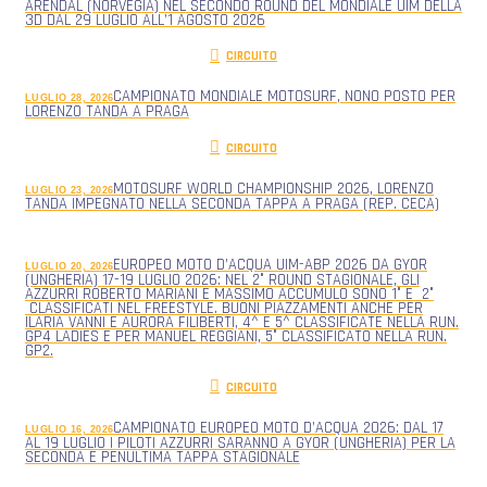
ARENDAL (NORVEGIA) NEL SECONDO ROUND DEL MONDIALE UIM DELLA
3D DAL 29 LUGLIO ALL’1 AGOSTO 2026
CIRCUITO
CAMPIONATO MONDIALE MOTOSURF, NONO POSTO PER
LUGLIO 28, 2026
LORENZO TANDA A PRAGA
CIRCUITO
MOTOSURF WORLD CHAMPIONSHIP 2026, LORENZO
LUGLIO 23, 2026
TANDA IMPEGNATO NELLA SECONDA TAPPA A PRAGA (REP. CECA)
EUROPEO MOTO D’ACQUA UIM-ABP 2026 DA GYOR
LUGLIO 20, 2026
(UNGHERIA) 17-19 LUGLIO 2026: NEL 2° ROUND STAGIONALE, GLI
AZZURRI ROBERTO MARIANI E MASSIMO ACCUMULO SONO 1° E 2°
CLASSIFICATI NEL FREESTYLE. BUONI PIAZZAMENTI ANCHE PER
ILARIA VANNI E AURORA FILIBERTI, 4^ E 5^ CLASSIFICATE NELLA RUN.
GP4 LADIES E PER MANUEL REGGIANI, 5° CLASSIFICATO NELLA RUN.
GP2.
CIRCUITO
CAMPIONATO EUROPEO MOTO D’ACQUA 2026: DAL 17
LUGLIO 16, 2026
AL 19 LUGLIO I PILOTI AZZURRI SARANNO A GYOR (UNGHERIA) PER LA
SECONDA E PENULTIMA TAPPA STAGIONALE