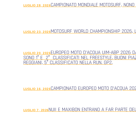
CAMPIONATO MONDIALE MOTOSURF, NONO
LUGLIO 28, 2026
MOTOSURF WORLD CHAMPIONSHIP 2026, L
LUGLIO 23, 2026
EUROPEO MOTO D’ACQUA UIM-ABP 2026 DA
LUGLIO 20, 2026
SONO 1° E 2° CLASSIFICATI NEL FREESTYLE. BUONI PIA
REGGIANI, 5° CLASSIFICATO NELLA RUN. GP2.
CAMPIONATO EUROPEO MOTO D’ACQUA 2026
LUGLIO 16, 2026
NUII E MAXIBON ENTRANO A FAR PARTE DE
LUGLIO 7, 2026