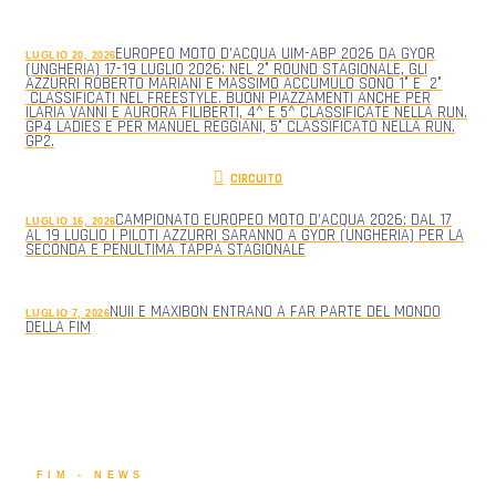
EUROPEO MOTO D’ACQUA UIM-ABP 2026 DA GYOR
LUGLIO 20, 2026
(UNGHERIA) 17-19 LUGLIO 2026: NEL 2° ROUND STAGIONALE, GLI
AZZURRI ROBERTO MARIANI E MASSIMO ACCUMULO SONO 1° E 2°
CLASSIFICATI NEL FREESTYLE. BUONI PIAZZAMENTI ANCHE PER
ILARIA VANNI E AURORA FILIBERTI, 4^ E 5^ CLASSIFICATE NELLA RUN.
GP4 LADIES E PER MANUEL REGGIANI, 5° CLASSIFICATO NELLA RUN.
GP2.
CIRCUITO
CAMPIONATO EUROPEO MOTO D’ACQUA 2026: DAL 17
LUGLIO 16, 2026
AL 19 LUGLIO I PILOTI AZZURRI SARANNO A GYOR (UNGHERIA) PER LA
SECONDA E PENULTIMA TAPPA STAGIONALE
NUII E MAXIBON ENTRANO A FAR PARTE DEL MONDO
LUGLIO 7, 2026
DELLA FIM
FIM - NEWS