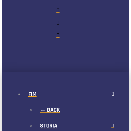
FIM
← BACK
STORIA