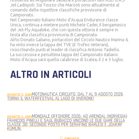
Jet Ladispoli. Sia Tiozzo che Marzoli sono attualmente al
comando delle rispettive classifiche provvisorie di
Campionato.
Nel Campionato Italiano Moto d’Acqua Endurance classe
Unica, continua a mietere punti Michele Cadei, il bergamasco
del Jet-Fly Aquabike, che con questa vittoria è sempre in
testa alla classifica provvisoria di Campionato.
Alfio Donato Galiano, portacolori del Circolo Nautico Marina 4,
ha vinto invece la tappa del TVE (il Trofeo Veterani),
rosicchiando punti al leader di classifica Antonio Tadiello.
La successiva e penultima tappa del Campionato italiano
Moto d’Acqua sarà quella calabrese di Scalea, il 2 e 3 luglio.
ALTRO IN ARTICOLI
MOTONAUTICA CIRCUITO, DAL 7 AL 9 AGOSTO 2026
AGOSTO 5, 2026
TORNA IL WATERFESTIVAL AL LAGO DI VIVERONE!
MONDIALE OFFSHORE 2026: AD ARENDAL (NORVEGIA)
AGOSTO 3, 2026
FRANCOIS PINELLI E SAUL BUBACCO VINCONO LE DUE GARE DELLA
CLASSE 3D; SECONDO POSTO PER SERAFINO BARLESI E JOAKIM
KUMLIN.
CIRCUITO