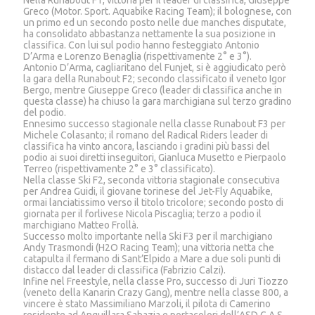
Greco (Motor. Sport. Aquabike Racing Team); il bolognese, con
un primo ed un secondo posto nelle due manches disputate,
ha consolidato abbastanza nettamente la sua posizione in
classifica. Con lui sul podio hanno festeggiato Antonio
D’Arma e Lorenzo Benaglia (rispettivamente 2° e 3°).
Antonio D’Arma, cagliaritano del Funjet, si è aggiudicato però
la gara della Runabout F2; secondo classificato il veneto Igor
Bergo, mentre Giuseppe Greco (leader di classifica anche in
questa classe) ha chiuso la gara marchigiana sul terzo gradino
del podio.
Ennesimo successo stagionale nella classe Runabout F3 per
Michele Colasanto; il romano del Radical Riders leader di
classifica ha vinto ancora, lasciando i gradini più bassi del
podio ai suoi diretti inseguitori, Gianluca Musetto e Pierpaolo
Terreo (rispettivamente 2° e 3° classificato).
Nella classe Ski F2, seconda vittoria stagionale consecutiva
per Andrea Guidi, il giovane torinese del Jet-Fly Aquabike,
ormai lanciatissimo verso il titolo tricolore; secondo posto di
giornata per il forlivese Nicola Piscaglia; terzo a podio il
marchigiano Matteo Frollà.
Successo molto importante nella Ski F3 per il marchigiano
Andy Trasmondi (H2O Racing Team); una vittoria netta che
catapulta il fermano di Sant’Elpido a Mare a due soli punti di
distacco dal leader di classifica (Fabrizio Calzi).
Infine nel Freestyle, nella classe Pro, successo di Juri Tiozzo
(veneto della Kanarin Crazy Gang), mentre nella classe 800, a
vincere è stato Massimiliano Marzoli, il pilota di Camerino
residente ad Anguillara Sabazia e portacolori dell’ASD G.A.S