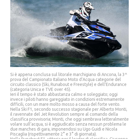
Si è appena conclusa sul litorale marchigiano di Ancona, la 3^
prova del Campionato Italiano Moto d’Acqua categorie del
circuito classico (Ski, Runabout e Freestyle) e dell’Endurance
(categoria Unica e TVE over 45).
Ieri il tempo è stato abbastanza calmo e soleggiato; oggi
invece i piloti hanno gareggiato in condizioni estremamente
difficili, con un mare molto mosso a causa del forte vento.
Nella Ski F1, secondo successo stagionale per Alberto Monti,
il ravennate del Jet Revolution sempre al comando della
classifica provvisoria; Monti, che oggi sembrava letteralmente
volare sull’acqua, si è aggiudicato senza nessun problema le
due manches di gara, imponendosi su Ugo Guidi e Nicola
Piscaglia (rispettivamente 2° e 3° di giornata).
Nella Runabout F1, vittoria per il leader di classifica, Giuseppe