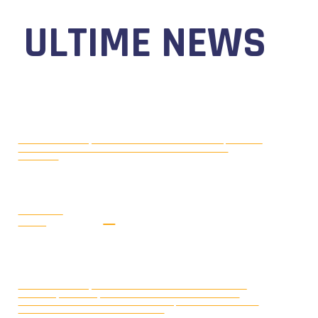
ULTIME NEWS
MOTONAUTICA CIRCUITO, DAL 7 AL
AGOSTO 5, 2026
9 AGOSTO 2026 TORNA IL WATERFESTIVAL AL LAGO DI
VIVERONE!
LEGGI LA
NEWS
MONDIALE OFFSHORE 2026: AD
AGOSTO 3, 2026
ARENDAL (NORVEGIA) FRANCOIS PINELLI E SAUL BUBACCO
VINCONO LE DUE GARE DELLA CLASSE 3D; SECONDO POSTO PER
SERAFINO BARLESI E JOAKIM KUMLIN.