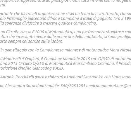
 sportive rappresentate da prestigiosi nomi, tutti insieme con la maglia de
rni.
ortante che dietro all’organizzazione ci sia un team ben strutturato, che sap
Pizzamiglio piacentino d’hoc e Campione d’Italia di pugilato (era il 1996):
la speranza di riuscire a crescere qualche campioncino.
no Circuito classe F.1000 di Motonautica) una performance strepitosa con l
ntari che incessantemente dalle prime ore della mattinata, si sono prodigati
 tutto sempre col sorriso sulle labbra.
e in gemellaggio con la Campionessa milanese di motonautica Mora Nicolet
i (di Monticelli d’Ongina), il Campione Mondiale 2015 cat. O/350 di moton
aliano 2015 Circuito O/250 di Motonautica Massimiliano Cremona, il Presiden
sociazione cinofila Giancadog e ASD.
onio Rocchitelli (voce e chitarra) e i neonati Sensounico con i loro sound, 
i Snc Alessandra Sarpedonti mobile: 340/7953981 medcommunications@m