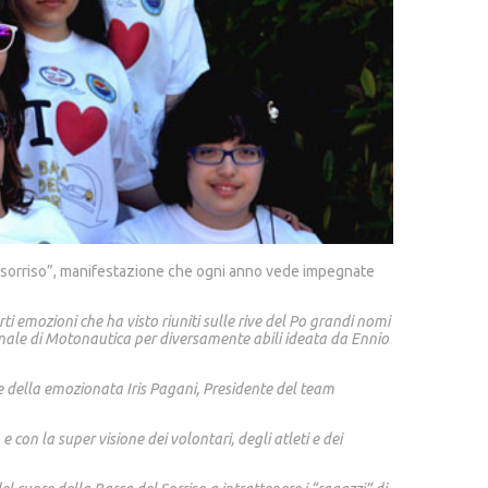
el sorriso”, manifestazione che ogni anno vede impegnate
 emozioni che ha visto riuniti sulle rive del Po grandi nomi
onale di Motonautica per diversamente abili ideata da Ennio
le della emozionata Iris Pagani, Presidente del team
 con la super visione dei volontari, degli atleti e dei