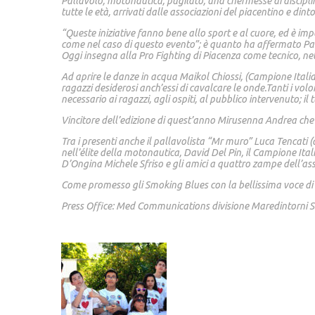
Pallavolo, motonautica, pugilato, una chermesse di discipline
tutte le età, arrivati dalle associazioni del piacentino e dinto
“Queste iniziative fanno bene allo sport e al cuore, ed è imp
come nel caso di questo evento”; è quanto ha affermato Paolo 
Oggi insegna alla Pro Fighting di Piacenza come tecnico, nel
Ad aprire le danze in acqua Maikol Chiossi, (Campione Italia
ragazzi desiderosi anch’essi di cavalcare le onde.Tanti i volo
necessario ai ragazzi, agli ospiti, al pubblico intervenuto; il
Vincitore dell’edizione di quest’anno Mirusenna Andrea ch
Tra i presenti anche il pallavolista “Mr muro” Luca Tencat
nell’élite della motonautica, David Del Pin, il Campione It
D’Ongina Michele Sfriso e gli amici a quattro zampe dell’as
Come promesso gli Smoking Blues con la bellissima voce di Ant
Press Office: Med Communications divisione Maredintorn