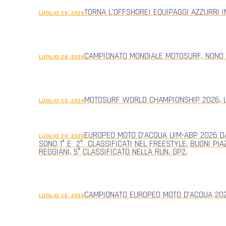
TORNA L’OFFSHORE! EQUIPAGGI AZZURRI 
LUGLIO 29, 2026
CAMPIONATO MONDIALE MOTOSURF, NONO
LUGLIO 28, 2026
MOTOSURF WORLD CHAMPIONSHIP 2026, L
LUGLIO 23, 2026
EUROPEO MOTO D’ACQUA UIM-ABP 2026 DA
LUGLIO 20, 2026
SONO 1° E 2° CLASSIFICATI NEL FREESTYLE. BUONI PIA
REGGIANI, 5° CLASSIFICATO NELLA RUN. GP2.
CAMPIONATO EUROPEO MOTO D’ACQUA 2026
LUGLIO 16, 2026