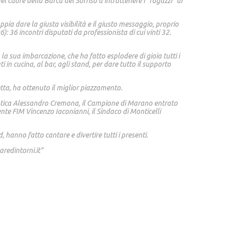
l cuore della Barca del Sorriso a intrattenere i “ragazzi” di
pia dare la giusta visibilità e il giusto messaggio, proprio
 36 incontri disputati da professionista di cui vinti 32.
a sua imbarcazione, che ha fatto esplodere di gioia tutti i
 in cucina, al bar, agli stand, per dare tutto il supporto
ta, ha ottenuto il miglior piazzamento.
autica Alessandro Cremona, il Campione di Marano entrato
te FIM Vincenzo Iaconianni, il Sindaco di Monticelli
hanno fatto cantare e divertire tutti i presenti.
aredintorni.it”