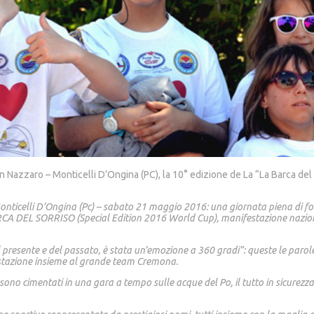
an Nazzaro – Monticelli D’Ongina (PC), la 10° edizione de La “La Barca d
nticelli D’Ongina (Pc) – sabato 21 maggio 2016: una giornata piena di forti
A BARCA DEL SORRISO (Special Edition 2016 World Cup), manifestazione nazi
l presente e del passato, è stata un’emozione a 360 gradi”: queste le paro
stazione insieme al grande team Cremona.
ono cimentati in una gara a tempo sulle acque del Po, il tutto in sicurezza e