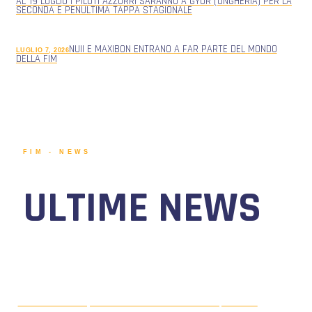
AL 19 LUGLIO I PILOTI AZZURRI SARANNO A GYOR (UNGHERIA) PER LA
SECONDA E PENULTIMA TAPPA STAGIONALE
NUII E MAXIBON ENTRANO A FAR PARTE DEL MONDO
LUGLIO 7, 2026
DELLA FIM
FIM - NEWS
ULTIME NEWS
MOTONAUTICA CIRCUITO, DAL 7 AL
AGOSTO 5, 2026
9 AGOSTO 2026 TORNA IL WATERFESTIVAL AL LAGO DI