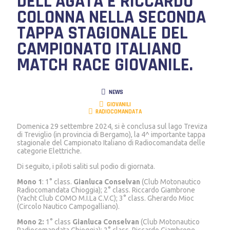
DELL’AGATA E RICCARDO
COLONNA NELLA SECONDA
TAPPA STAGIONALE DEL
CAMPIONATO ITALIANO
MATCH RACE GIOVANILE.
NEWS
GIOVANILI
RADIOCOMANDATA
Domenica 29 settembre 2024, si è conclusa sul lago Treviza
di Treviglio (in provincia di Bergamo), la 4^ importante tappa
stagionale del Campionato Italiano di Radiocomandata delle
categorie Elettriche.
Di seguito, i piloti saliti sul podio di giornata.
Mono 1
: 1° class.
Gianluca Conselvan
(Club Motonautico
Radiocomandata Chioggia); 2° class. Riccardo Giambrone
(Yacht Club COMO M.I.La C.V.C); 3° class. Gherardo Mioc
(Circolo Nautico Campogalliano).
Mono 2:
1° class
Gianluca Conselvan
(Club Motonautico
Radiocomandata Chioggia); 2° class. Riccardo Giambrone