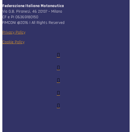
Federazione Italiana Motonautica
Via G.B. Piranesi, 46 20137 – Milano
CF e PI 06369180150
FIMCONI @2016 | All Rights Reserved
Privacy Policy
Cookie Policy