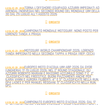
TORNA L’OFFSHORE! EQUIPAGGI AZZURRI IMPEGNATI AD
LUGLIO 29, 2026
ARENDAL (NORVEGIA) NEL SECONDO ROUND DEL MONDIALE UIM DELLA
3D DAL 29 LUGLIO ALL’1 AGOSTO 2026
CIRCUITO
CAMPIONATO MONDIALE MOTOSURF, NONO POSTO PER
LUGLIO 28, 2026
LORENZO TANDA A PRAGA
CIRCUITO
MOTOSURF WORLD CHAMPIONSHIP 2026, LORENZO
LUGLIO 23, 2026
TANDA IMPEGNATO NELLA SECONDA TAPPA A PRAGA (REP. CECA)
EUROPEO MOTO D’ACQUA UIM-ABP 2026 DA GYOR
LUGLIO 20, 2026
(UNGHERIA) 17-19 LUGLIO 2026: NEL 2° ROUND STAGIONALE, GLI
AZZURRI ROBERTO MARIANI E MASSIMO ACCUMULO SONO 1° E 2°
CLASSIFICATI NEL FREESTYLE. BUONI PIAZZAMENTI ANCHE PER
ILARIA VANNI E AURORA FILIBERTI, 4^ E 5^ CLASSIFICATE NELLA RUN.
GP4 LADIES E PER MANUEL REGGIANI, 5° CLASSIFICATO NELLA RUN.
GP2.
CIRCUITO
CAMPIONATO EUROPEO MOTO D’ACQUA 2026: DAL 17
LUGLIO 16, 2026