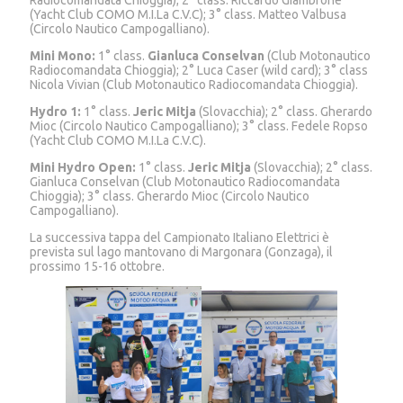
(Yacht Club COMO M.I.La C.V.C); 3° class. Matteo Valbusa
(Circolo Nautico Campogalliano).
Mini Mono:
1° class.
Gianluca Conselvan
(Club Motonautico
Radiocomandata Chioggia); 2° Luca Caser (wild card); 3° class
Nicola Vivian (Club Motonautico Radiocomandata Chioggia).
Hydro 1:
1° class.
Jeric Mitja
(Slovacchia); 2° class. Gherardo
Mioc (Circolo Nautico Campogalliano); 3° class. Fedele Ropso
(Yacht Club COMO M.I.La C.V.C).
Mini Hydro Open:
1° class.
Jeric Mitja
(Slovacchia); 2° class.
Gianluca Conselvan (Club Motonautico Radiocomandata
Chioggia); 3° class. Gherardo Mioc (Circolo Nautico
Campogalliano).
La successiva tappa del Campionato Italiano Elettrici è
prevista sul lago mantovano di Margonara (Gonzaga), il
prossimo 15-16 ottobre.