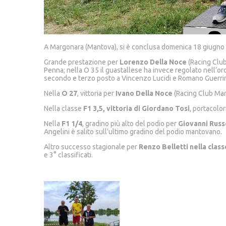
A Margonara (Mantova), si è conclusa domenica 18 giugno
Grande prestazione per
Lorenzo Della Noce
(Racing Club
Penna; nella O 35 il guastallese ha invece regolato nell’ord
secondo e terzo posto a Vincenzo Lucidi e Romano Guerrin
Nella
O 27
, vittoria per
Ivano Della Noce
(Racing Club Marg
Nella classe
F1 3,5, vittoria di Giordano Tosi
, portacolo
Nella
F1 1/4
, gradino più alto del podio per
Giovanni Russ
Angelini è salito sull’ultimo gradino del podio mantovano.
Altro successo stagionale per
Renzo Belletti nella class
e 3° classificati.