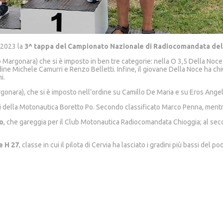
 2023 la
3^ tappa del Campionato Nazionale di Radiocomandata dell
 Margonara) che si è imposto in ben tre categorie: nella O 3,5 Della Noc
ine Michele Camurri e Renzo Belletti. Infine, il giovane Della Noce ha chiu
i.
onara), che si è imposto nell’ordine su Camillo De Maria e su Eros Angeli
ri della Motonautica Boretto Po. Secondo classificato Marco Penna, mentr
o
, che gareggia per il Club Motonautica Radiocomandata Chioggia; al seco
e H 27
, classe in cui il pilota di Cervia ha lasciato i gradini più bassi del